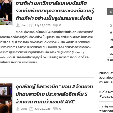
การกีฬา มหาวิทยาลัยเกษมบัณฑิต
ร่วมกันพัฒนาบุคลากรและองค์ความรู้
S
ด้านกีฬา อย่างเป็นรูปธรรมและยั่งยืน
Usxx
July 22, 2026
0
2
สมาคมกีฬาวอลเลย์บอลแห่งประเทศไทย จับมือ คณะวิทยาศาสตร์
9
ากรและองค์ความรู้ด้านกีฬา อย่างเป็นรูปธรรมและยั่งยืน นายสมพร ใช้บางยาง
16
วย ดร.เสนีย์ สุวรรณดี รองอธิการบดีฝ่ายวางแผนและพัฒนา มหาวิทยาลัย
2
ือทางวิชาการ ระหว่าง มหาวิทยาลัยเกษมบัณฑิต (คณะวิทยาศาสตร์การกีฬา)
ครงการศูนย์ความร่วมมืออุตสาหกรรมและการฝึกปฏิบัติจริง (Industry
3
r) โดยมี เรืออากาศโทชาญฤทธิ์ วงษ์ประเสริฐ เลขาธิการกิตติมศักดิ์ และ
« Ju
ศไทย พร้อมด้วย ผศ.ดร.เฉลิม
ทีมนักตบสา
วอลเลย์บอ
ฮานอย ประ
คุณพิชญ์ โพธารามิก” มอบ 2 ล้านบาท
เปิดโครงก
นักตบสาวไทย ประกาศอัดฉีดเพิ่ม 5
พัฒนาเยาวช
ล้านบาท หากคว้าแชมป์ AVC
ภาครัฐ ภา
Usxx
July 22, 2026
0
พระบาทสมเ