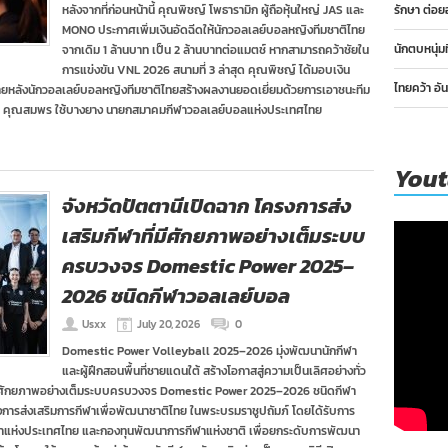
หลังจากที่ก่อนหน้านี้ คุณพิชญ์ โพธารามิก ผู้ถือหุ้นใหญ่ JAS และ
รักษา ต่อย
MONO ประกาศเพิ่มเงินอัดฉีดให้นักวอลเลย์บอลหญิงทีมชาติไทย
นักตบหนุ่ม
จากเดิม 1 ล้านบาท เป็น 2 ล้านบาทต่อแมตช์ หากสามารถคว้าชัยใน
การแข่งขัน VNL 2026 สนามที่ 3 ล่าสุด คุณพิชญ์ ได้มอบเงิน
ไทยคว้า อั
 ภายหลังนักวอลเลย์บอลหญิงทีมชาติไทยสร้างผลงานยอดเยี่ยมด้วยการเอาชนะทีม
ยมี คุณสมพร ใช้บางยาง นายกสมาคมกีฬาวอลเลย์บอลแห่งประเทศไทย
You
จังหวัดปัตตานีเปิดฉาก โครงการส่ง
เสริมกีฬาที่มีศักยภาพอย่างเต็มระบบ
ครบวงจร Domestic Power 2025–
2026 ชนิดกีฬาวอลเลย์บอล
Usxx
July 20, 2026
0
Domestic Power Volleyball 2025–2026 มุ่งพัฒนานักกีฬา
และผู้ฝึกสอนพื้นที่ชายแดนใต้ สร้างโอกาสสู่ความเป็นเลิศอย่างทั่ว
ที่มีศักยภาพอย่างเต็มระบบครบวงจร Domestic Power 2025–2026 ชนิดกีฬา
รส่งเสริมการกีฬาเพื่อพัฒนาชาติไทย ในพระบรมราชูปถัมภ์ โดยได้รับการ
ฬาแห่งประเทศไทย และกองทุนพัฒนาการกีฬาแห่งชาติ เพื่อยกระดับการพัฒนา