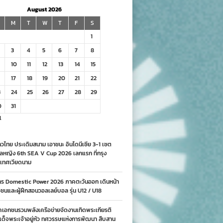
August 2026
M
T
W
T
F
S
1
3
4
5
6
7
8
10
11
12
13
14
15
17
18
19
20
21
22
3
24
25
26
27
28
29
0
31
l
วไทย ประเดิมสนาม เอาชนะ อินโดนีเซีย 3-1 เซต
ลหญิง 6th SEA V Cup 2026 เลกแรก ที่กรุง
เทศเวียดนาม
าร Domestic Power 2026 ภาคตะวันออก เดินหน้า
นและผู้ฝึกสอนวอลเลย์บอล รุ่น U12 / U18
คเอกชนรวมพลังเครือข่ายจัดงานเทิดพระเกียรติ
ด็จพระเจ้าอยู่หัว ทศวรรษแห่งการพัฒนา สืบสาน