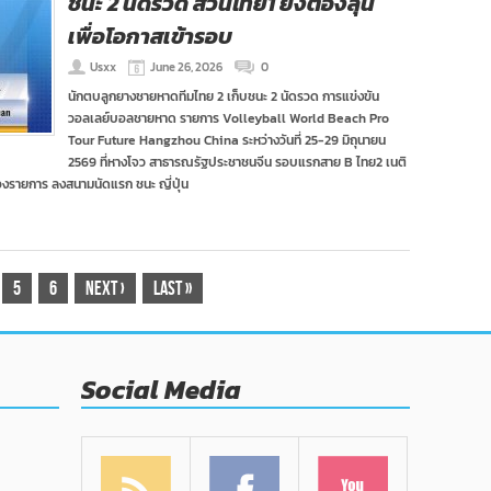
ชนะ 2 นัดรวด ส่วนไทย1 ยังต้องลุ้น
เพื่อโอกาสเข้ารอบ
Usxx
June 26, 2026
0
นักตบลูกยางชายหาดทีมไทย 2 เก็บชนะ 2 นัดรวด การแข่งขัน
วอลเลย์บอลชายหาด รายการ Volleyball World Beach Pro
Tour Future Hangzhou China ระหว่างวันที่ 25-29 มิถุนายน
2569 ที่หางโจว สาธารณรัฐประชาชนจีน รอบแรกสาย B ไทย2 เนติ
 ของรายการ ลงสนามนัดแรก ชนะ ญี่ปุ่น
5
6
Next
›
Last
»
Social Media