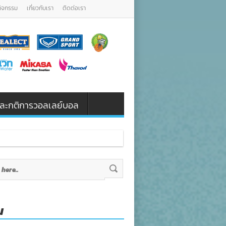
กิจกรรม
เกี่ยวกับเรา
ติดต่อเรา
น และกติการวอลเลย์บอล
น