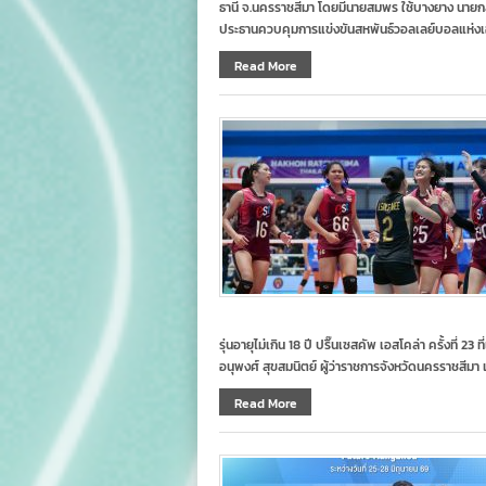
ธานี จ.นครราชสีมา โดยมีนายสมพร ใช้บางยาง นา
ประธานควบคุมการแข่งขันสหพันธ์วอลเลย์บอลแห่งเอเ
Read More
รุ่นอายุไม่เกิน 18 ปี ปริ๊นเซสคัพ เอสโคล่า ครั้งที่ 2
อนุพงศ์ สุขสมนิตย์ ผู้ว่าราชการจังหวัดนครราชสีมา
Read More