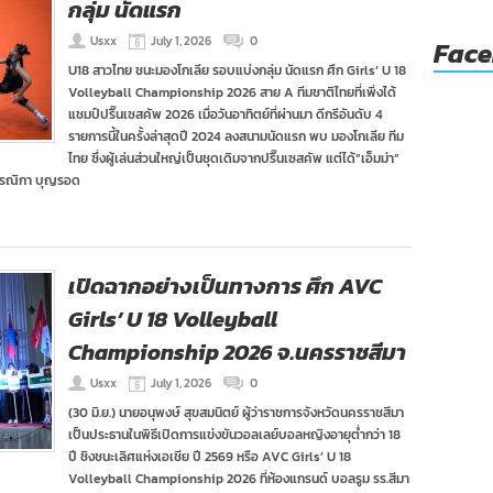
กลุ่ม นัดแรก
Usxx
July 1, 2026
0
Fac
U18 สาวไทย ชนะมองโกเลีย รอบแบ่งกลุ่ม นัดแรก ศึก Girls’ U 18
Volleyball Championship 2026 สาย A ทีมชาติไทยที่เพิ่งได้
แชมป์ปริ๊นเซสคัพ 2026 เมื่อวันอาทิตย์ที่ผ่านมา ดีกรีอันดับ 4
รายการนี้ในครั้งล่าสุดปี 2024 ลงสนามนัดแรก พบ มองโกเลีย ทีม
ไทย ซึ่งผู้เล่นส่วนใหญ่เป็นชุดเดิมจากปริ๊นเซสคัพ แต่ได้”เอ็มม่า”
 กรรณิกา บุญรอด
เปิดฉากอย่างเป็นทางการ ศึก AVC
Girls’ U 18 Volleyball
Championship 2026 จ.นครราชสีมา
Usxx
July 1, 2026
0
(30 มิ.ย.) นายอนุพงษ์ สุขสมนิตย์ ผู้ว่าราชการจังหวัดนครราชสีมา
เป็นประธานในพิธีเปิดการแข่งขันวอลเลย์บอลหญิงอายุต่ำกว่า 18
ปี ชิงชนะเลิศแห่งเอเชีย ปี 2569 หรือ AVC Girls’ U 18
Volleyball Championship 2026 ที่ห้องแกรนด์ บอลรูม รร.สีมา