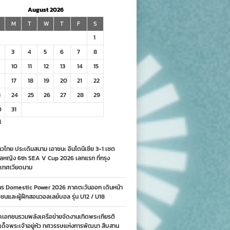
August 2026
M
T
W
T
F
S
1
3
4
5
6
7
8
10
11
12
13
14
15
17
18
19
20
21
22
3
24
25
26
27
28
29
0
31
l
วไทย ประเดิมสนาม เอาชนะ อินโดนีเซีย 3-1 เซต
ลหญิง 6th SEA V Cup 2026 เลกแรก ที่กรุง
เทศเวียดนาม
าร Domestic Power 2026 ภาคตะวันออก เดินหน้า
นและผู้ฝึกสอนวอลเลย์บอล รุ่น U12 / U18
คเอกชนรวมพลังเครือข่ายจัดงานเทิดพระเกียรติ
ด็จพระเจ้าอยู่หัว ทศวรรษแห่งการพัฒนา สืบสาน