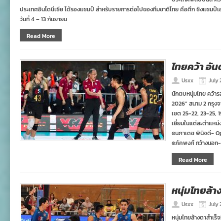
ประเทศอินโดนีเซีย ได้รองแชมป์ สำหรับรายการต่อไปของทีมชาติไทย คือศึก ชิงแชมป์เอเซี
วันที่ 4 – 13 กันยายน
Read More
ไทยคว้า อัน
Usxx
July 
นักตบหนุ่มไทย คว้
2026” สนาม 2 กรุงจา
เซต 25-22, 23-25, 1
เยี่ยมในแต่ละตำแหน่
๏นภาเดช พินิจดี- O
๏ภัคพงศ์ กว้างนอก
Read More
หนุ่มไทยล้า
Usxx
July 
หนุ่มไทยล้างตาสำเร็