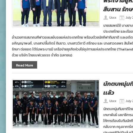
พระเจ้าอยู
สืบสาน รักษ
Usxx
July 
นายสมพรใช้ บางยาง
ประเทศไทย และเรืออ
อำนวยการสมาคมกีฬาวอลเลย์บอลแห่งประเทศไทย พร้อมด้วยนักกีฬาทีมชาติ เเละอดีตท
อภิญญาพงศ์, นางสาปลื้มจิตร์ ถินขาว, นางสาววิภาวี ศรีทอง และ นางสาวดลพร สินโพ
รักษา ต่อยอด ใต้ร่มพระบารมี เครือข่ายธุรกิจห่วงโซ่อุปทานแห่งประเทศไทย (Thail
ด้วย บริษัท ไทยเบฟเวอเรจ จำกัด (มหาชน)
Read More
นักตบหนุ่มท
เเล้ว
Usxx
July 
นักตบหนุ่มทีมชาติไท
เกษาพันธ์ เลขาธิกา
ให้การต้อนรับทีมนั
กลับจาก กรุงจาการ์ต
ประเทศฟิลิปปินส์ คว