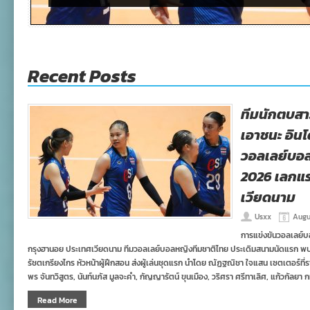
Recent Posts
ทีมนักตบสา
เอาชนะ อินโ
วอลเลย์บอ
2026 เลกแร
เวียดนาม
Usxx
Augus
การแข่งขันวอลเลย์
กรุงฮานอย ประเทศเวียดนาม ทีมวอลเลย์บอลหญิงทีมชาติไทย ประเดิมสนามนัดแรก พบกับ 
รัชตเกรียงไกร หัวหน้าผู้ฝึกสอน ส่งผู้เล่นชุดแรก นำโดย ณัฏฐณิชา ใจแสน เซตเตอร์ที่รา
พร จันทวิสูตร, นันท์นภัส มูลจะคำ, กัญญารัตน์ ขุนเมือง, วริศรา ศรีทาเลิศ, แก้วกัลยา 
Read More