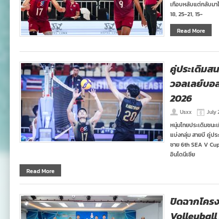
เกือบหลับแต่กลับมาไ
18, 25-21, 15-
Read More
คู่ประเดิม
วอลเลย์บอ
2026
Usxx
July 
หนุ่มไทยประเดิมชนะ
แบ่งกลุ่ม สายบี คู่
ชาย 6th SEA V Cup
อินโดนีเซีย
Read More
ปิดฉากโคร
Volleyball