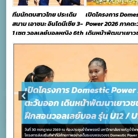
tic
ทีมนักตบสาวไทย ประเดิม
เปิดโครงการ Domes
5–
สนาม เอาชนะ อินโดนีเซีย 3-
Power 2026 ภาคตะ
ตานี
1 เซต วอลเลย์บอลหญิง 6th
เดินหน้าพัฒนาเยาวช
SEA V Cup 2026 เลกแรก ที่
ฝึกสอนวอลเลย์บอล ร
กรุงฮานอย ประเทศ
/ U18
เวียดนาม
July 31, 2026, by
Usxx
August 1, 2026, by
Usxx
เปิดโครงการ Domestic Power
ตะวันออก เดินหน้าพัฒนาเยาวชน
ฝึกสอนวอลเลย์บอล รุ่น U12 / U
วันที่ 30 กรกฎาคม 2569 ณ ห้องประชุมรำไพพรรณี มหาวิทยาลัยราชภัฏรำไพพรร
โครงการส่งเสริมกีฬาที่มีศักยภาพอย่างเต็มระบบครบวงจร Domestic Power 2