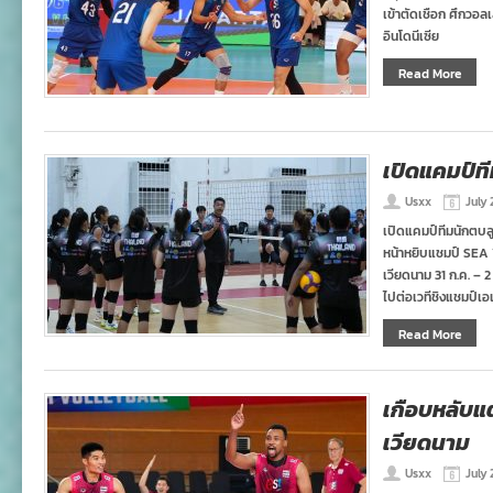
เข้าตัดเชือก ศึกวอ
อินโดนีเซีย
Read More
เปิดแคมป์ท
Usxx
July 
เปิดแคมป์ทีมนักตบล
หน้าหยิบแชมป์ SEA 
เวียดนาม 31 ก.ค. – 2 ส
ไปต่อเวทีชิงแชมป์เอ
Read More
เกือบหลับแต
เวียดนาม
Usxx
July 