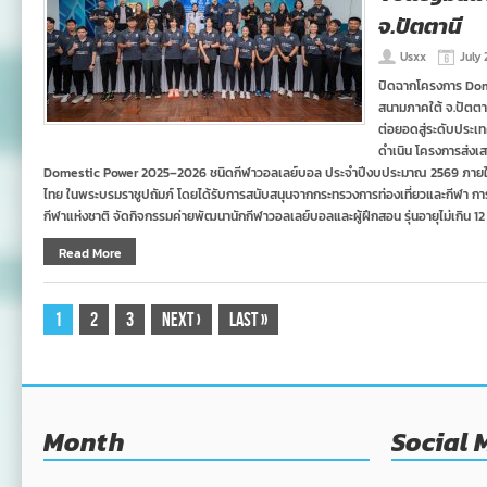
จ.ปัตตานี
Usxx
July 
ปิดฉากโครงการ Do
สนามภาคใต้ จ.ปัตตา
ต่อยอดสู่ระดับประ
ดำเนิน โครงการส่งเ
Domestic Power 2025–2026 ชนิดกีฬาวอลเลย์บอล ประจำปีงบประมาณ 2569 ภายใต้ 
ไทย ในพระบรมราชูปถัมภ์ โดยได้รับการสนับสนุนจากกระทรวงการท่องเที่ยวและกีฬา 
กีฬาแห่งชาติ จัดกิจกรรมค่ายพัฒนานักกีฬาวอลเลย์บอลและผู้ฝึกสอน รุ่นอายุไม่เกิน 12 ปี
Read More
1
2
3
Next
›
Last
»
Month
Social 