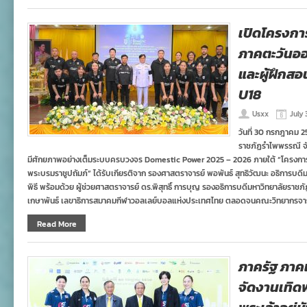
เปิดโครงกา
ภาคตะวันออ
และผู้ฝึกสอ
U18
Usxx
July 
วันที่ 30 กรกฎาคม 
ราชภัฏรำไพพรรณี จังห
มีศักยภาพอย่างเต็มระบบครบวงจร Domestic Power 2025 – 2026 ภายใต้ “โครงการส
พระบรมราชูปถัมภ์” ได้รับเกียรติจาก รองศาสตราจารย์ พอพันธ์ สุทธิวัฒนะ อธิการบ
พิธี พร้อมด้วย ผู้ช่วยศาสตราจารย์ ดร.พิสุทธิ์ การบุญ รองอธิการบดีมหาวิทยาลัยรา
เกษาพันธ์ เลขาธิการสมาคมกีฬาวอลเลย์บอลแห่งประเทศไทย ตลอดจนคณะวิทยากรจ
Read More
ภาครัฐ ภาค
จัดงานเทิด