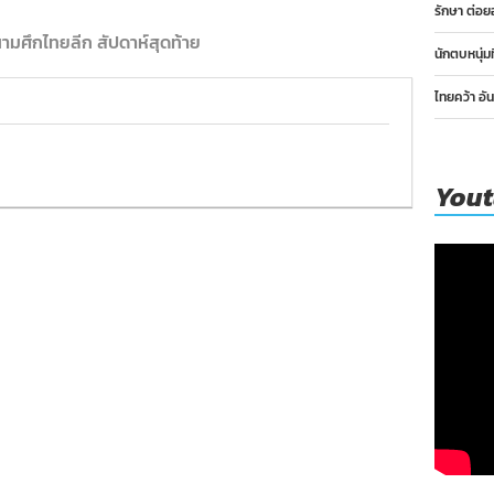
รักษา ต่อย
นามศึกไทยลีก สัปดาห์สุดท้าย
นักตบหนุ่ม
ไทยคว้า อั
You