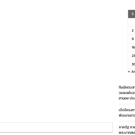
ัดการ
ข่งขัน
อลเลย์บอล
S
าชีพ
าย
า
2
9
16
2
3
« Ju
ทีมนักตบสา
วอลเลย์บอ
ฮานอย ประ
เปิดโครงก
พัฒนาเยาวช
ภาครัฐ ภา
พระบาทสมเ