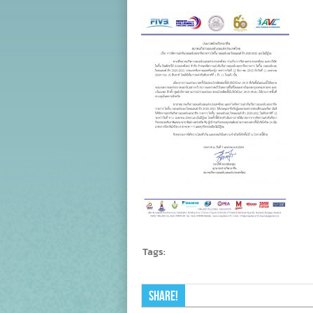
จ
แ
ว
อ
ร
ก
Tags:
Share!