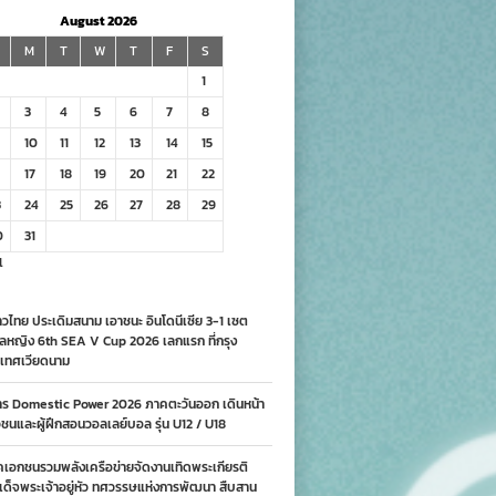
August 2026
M
T
W
T
F
S
1
3
4
5
6
7
8
10
11
12
13
14
15
17
18
19
20
21
22
3
24
25
26
27
28
29
0
31
l
วไทย ประเดิมสนาม เอาชนะ อินโดนีเซีย 3-1 เซต
ลหญิง 6th SEA V Cup 2026 เลกแรก ที่กรุง
เทศเวียดนาม
าร Domestic Power 2026 ภาคตะวันออก เดินหน้า
นและผู้ฝึกสอนวอลเลย์บอล รุ่น U12 / U18
คเอกชนรวมพลังเครือข่ายจัดงานเทิดพระเกียรติ
ด็จพระเจ้าอยู่หัว ทศวรรษแห่งการพัฒนา สืบสาน