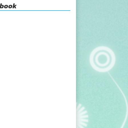
ebook