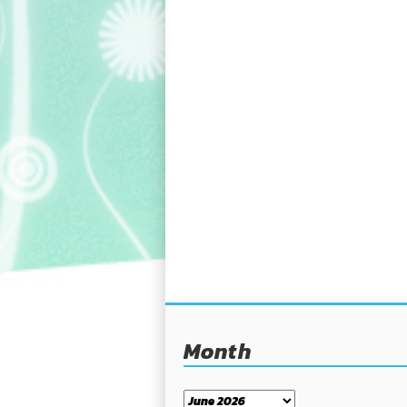
Month
Month