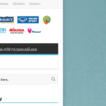
กิจกรรม
เกี่ยวกับเรา
ติดต่อเรา
น และกติการวอลเลย์บอล
น