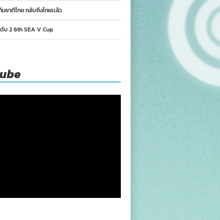
ทีมชาติไทย กลับถึงไทยเเล้ว
นดับ 2 6th SEA V Cup
tube