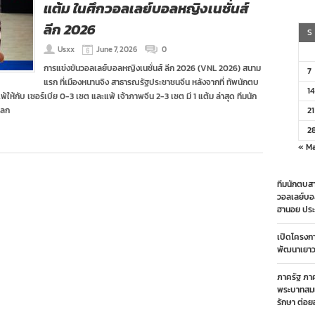
แต้ม ในศึกวอลเลย์บอลหญิงเนชั่นส์
ลีก 2026
S
Usxx
June 7, 2026
0
การแข่งขันวอลเลย์บอลหญิงเนชั่นส์ ลีก 2026 (VNL 2026) สนาม
7
แรก ที่เมืองหนานจิง สาธารณรัฐประชาชนจีน หลังจากที่ ทัพนักตบ
14
ห้กับ เซอร์เบีย 0-3 เซต และแพ้ เจ้าภาพจีน 2-3 เซต มี 1 แต้ม ล่าสุด ทีมนัก
โลก
21
2
« M
ทีมนักตบสา
วอลเลย์บอ
ฮานอย ประ
เปิดโครงก
พัฒนาเยาวช
ภาครัฐ ภา
พระบาทสมเ
รักษา ต่อย