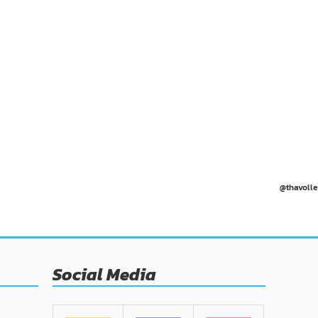
@thavolle
Social Media