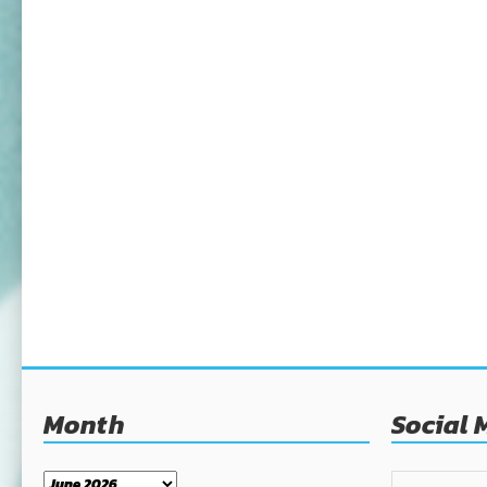
Month
Social 
Month