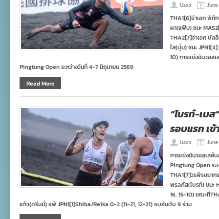
Usxx
June 
THA1[6]จ่าเอก พิทักษ
ผา(แฟ้ม) ชนะ MAS2[
THA2[7]จ่าเอก บัลลื
ใส(บุ๋ม) ชนะ JPN1[4
10) การแข่งขันวอล
Pingtung Open ระหว่างวันที่ 4-7 มิถุนายน 2569
Read More
“ไบรท์-เบส
รอบแรก เข้า
Usxx
June 
การแข่งขันวอลเลย
Pingtung Open ระหว่า
THA1[7]วรพีรชยากร 
พรลภัส(ไบรท์) ชนะ 
16, 15-10) ขณะที่TH
แก้ว(ครีมมี่) แพ้ JPN1[1]Shiba/Reika 0-2 (11-21, 12-21) จบอันดับ 9 ร่วม