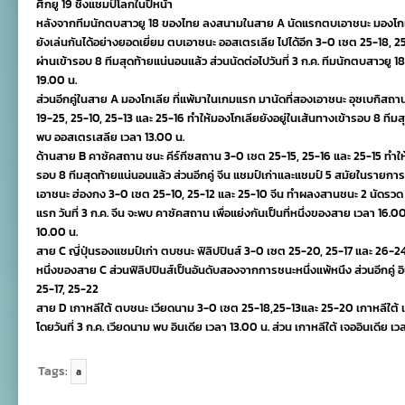
ศึกยู 19 ชิงแชมป์โลกในปีหน้า
หลังจากทีมนักตบสาวยู 18 ของไทย ลงสนามในสาย A นัดแรกตบเอาชนะ มองโกเล
ยังเล่นกันได้อย่างยอดเยี่ยม ตบเอาชนะ ออสเตรเลีย ไปได้อีก 3-0 เซต 25-18, 25
ผ่านเข้ารอบ 8 ทีมสุดท้ายแน่นอนแล้ว ส่วนนัดต่อไปวันที่ 3 ก.ค. ทีมนักตบสาวยู 
19.00 น.
ส่วนอีกคู่ในสาย A มองโกเลีย ที่แพ้มาในเกมแรก มานัดที่สองเอาชนะ อุซเบกิสถา
19-25, 25-10, 25-13 และ 25-16 ทำให้มองโกเลียยังอยู่ในเส้นทางเข้ารอบ 8 ทีมสุด
พบ ออสเตรเสลีย เวลา 13.00 น.
ด้านสาย B คาซัคสถาน ชนะ คีร์กีซสถาน 3-0 เซต 25-15, 25-16 และ 25-15 ทำใ
รอบ 8 ทีมสุดท้ายแน่นอนแล้ว ส่วนอีกคู่ จีน แชมป์เก่าและแชมป์ 5 สมัยในรายการ
เอาชนะ ฮ่องกง 3-0 เซต 25-10, 25-12 และ 25-10 จีน ทำผลงสานชนะ 2 นัดรวด 
แรก วันที่ 3 ก.ค. จีน จะพบ คาซัคสถาน เพื่อแย่งกันเป็นที่หนึ่งของสาย เวลา 16.
10.00 น.
สาย C ญี่ปุ่นรองแชมป์เก่า ตบชนะ ฟิลิปปินส์ 3-0 เซต 25-20, 25-17 และ 26-24 
หนึ่งของสาย C ส่วนฟิลิปปินส์เป็นอันดับสองจากการชนะหนึ่งแพ้หนึง ส่วนอีกคู่ อ
25-17, 25-22
สาย D เกาหลีใต้ ตบชนะ เวียดนาม 3-0 เซต 25-18,25-13และ 25-20 เกาหลีใต้ เข
โดยวันที่ 3 ก.ค. เวียดนาม พบ อินเดีย เวลา 13.00 น. ส่วน เกาหลีใต้ เจออินเดีย เว
Tags:
a