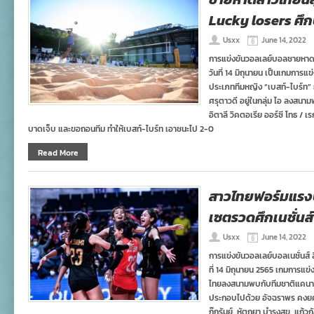
Lucky losers ศึก
Usxx
June 14, 2022
การแข่งขันวอลเลย์บอลชายหาดช
วันที่ 14 มิถุนายน เป็นเกมการแข
ประเภททีมหญิง “เบสท์-ไบร์ท”
ศรุตาวดี อยู่ในกลุ่ม ไอ ลงสน
อิตาลี วิคตอเรีย ออร์ซี โทธ / เร
บาดเจ็บ และขอถอนทีม ทำให้เบสท์-ไบร์ท เอาชนะไป 2-0
Read More
สาวไทยฟอร์มแรง
เซตรวดศึกเนชั่นส์
Usxx
June 14, 2022
การแข่งขันวอลเลย์บอลเนชั่นส์ ล
ที่ 14 มิถุนายน 2565 เกมการแข่ง
ไทยลงสนามพบกับทีมชาติแคนาดา
ประกอบไปด้วย อัจฉราพร คงยศ, ส
ก๊กรัมย์, หัตถยา บำรุงสุข, แก้