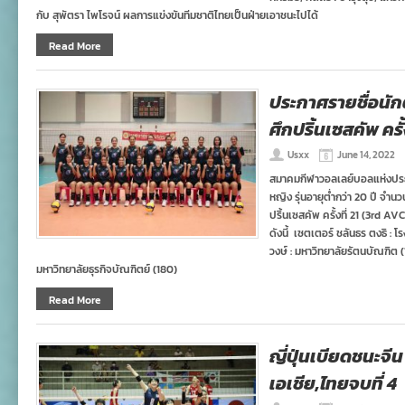
กับ สุพัตรา ไพโรจน์ ผลการแข่งขันทีมชาติไทยเป็นฝ่ายเอาชนะไปได้
Read More
ประกาศรายชื่อนัก
ศึกปริ้นเซสคัพ ครั้ง
Usxx
June 14, 2022
สมาคมกีฬาวอลเลย์บอลแห่งประ
หญิง รุ่นอายุต่ำกว่า 20 ปี จำน
ปริ้นเซสคัพ ครั้งที่ 21 (3rd 
ดังนี้ เซตเตอร์ ชลันธร ตงธิ :
วงษ์ : มหาวิทยาลัยรัตนบัณฑิต (1
มหาวิทยาลัยธุรกิจบัณฑิตย์ (180)
Read More
ญี่ปุ่นเบียดชนะจีน
เอเชีย,ไทยจบที่ 4