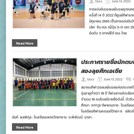
Usxx
June 14, 2022
การแข่งขันวอลเลย์บอลยุวชนหญิง
ครั้งที่ 14 ปี 2022 ที่ศูนย์กี
มิถุนายน 2565 เป็นการแข่งขันวั
เลิศ จีน ชนะ ญี่ปุ่น 3-0 เซต 
อันดับ 3 เกาหลีใต้ ชนะ ไทย
Read More
ประกาศรายชื่อนักตบช
สองลุยศึกเอเชีย
Usxx
June 13, 2022
สมาคมกีฬาวอลเลย์บอลแห่งประเทศไ
รุ่นอายุต่ำกว่า 18 ปี ที่ผ่านการคั
จำนวน 18 คนโดยมีรายชื่อดังนี้ ตัวร
ศึกษา คฑาวุธ ทัพพรมราช : โรงเรียนเ
โรงเรียนกีฬานครนนท์วิทยา 6 ลลิตภั
นันท์ ผลพิกุล : โรงเรียนเพชรวิทยาคาร ระพีพัฒน์ มาลา :
Read More