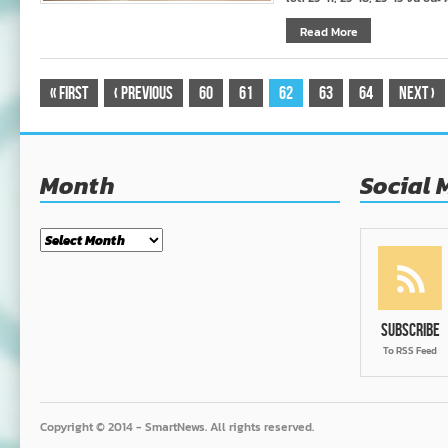
Read More
«
First
‹
Previous
60
61
62
63
64
Next
›
Month
Social 
Month
Subscribe
To RSS Feed
Copyright © 2014 - SmartNews. All rights reserved.