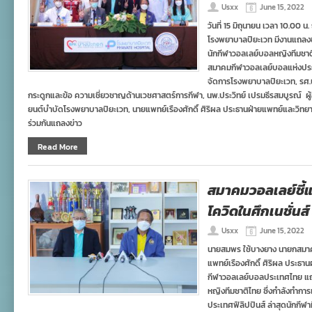
Usxx
June 15, 2022
วันที่ 15 มิถุนายน เวลา 10.00 
โรงพยาบาลปิยะเวท มีงานแถลงข
นักกีฬาวอลเลย์บอลหญิงทีมชาต
สมาคมกีฬาวอลเลย์บอลแห่งประเ
จัดการโรงพยาบาลปิยะเวท, รศ.นพ
กระดูกและข้อ ความเชี่ยวชาญด้านเวชศาสตร์การกีฬา, นพ.ประวิทย์ เปรมธีรสมบูรณ์ ผู้อ
ยนต์บำบัดโรงพยาบาลปิยะเวท, นายแพทย์เรืองศักดิ์ ศิริผล ประธานฝ่ายแพทย์และวิ
ร่วมกันแถลงข่าว
Read More
สมาคมวอลเลย์ชี้
โควิดในศึกเนชั่นส์
Usxx
June 15, 2022
นายสมพร ใช้บางยาง นายกสมา
แพทย์เรืองศักดิ์ ศิริผล ประธ
กีฬาวอลเลย์บอลประเทศไทย แถ
หญิงทีมชาติไทย ซึ่งกำลังทำการแ
ประเทศฟิลิปปินส์ ล่าสุดนักกี