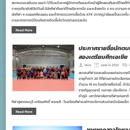
สมาคมวอเลย์บอล เผยว่า ได้รับแจ้งจากผู้จัดการทีมและหัวหน้าผู้ฝึกสอนทีมชาติไทยที่กำลัง
จากตุรกีมายังฟิลิปปินส์ มีนักกีฬาทีมชาติไทยมีอาการไอ และคล้ายหวัด 4 คน นาวาเอก ค
นักกีฬา 4 คนแยกห้องนอน และทำการตรวจหาเชื้อด้วย ATK ปรากฎว่ามีผลเป็นบวกทั้ง 4 คน
ตามมาตรการณ์ป้องกันการติดเชื้อโควิดอย่างเคร่งครัด
Read More
ประกาศรายชื่อนักตบช
สองเตรียมศึกเอเชีย
Usxx
June 14, 2022
สมาคมกีฬาวอลเลย์บอลแห่งประเทศไ
อายุต่ำกว่า 20 ปีที่ผ่านการคัดเล
จำนวน 19 คน โดยมีรายชื่อดังนี้ ตัวร
ราชภัฏอุดรธานี ณราธร เมืองโคตร :
คำภูมี : มหาวิทยาลัยการกีฬาแห่งชาติ 
กีฬาสุพรรณบุรี เตรียมศักดิ์ พรหมรี : โรงเรียนกีฬาองค์การบริหารส่วนจังหวัดร้อยเอ็ด
Read More
ชายหาดสาวไทยฉลุย