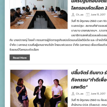
นครปฐมก่อนจัดแข
โลกรอบคัดเลือก 
Ch...aa
June 15, 2017
วันที่ 15 มิถุนายน 2560 เวลา
จ.นครปฐม : สมาคมกีฬาวอลเลย
บางบาง นายกสมาคมฯ , ร.ท.ชาญ
เลขาธิการสหพันธ์วอลเลย์บอลแห่ง
กับ นายปราชญ์ ไชยคำ กรรมการผู้จัดการธุรกิจสปอร์ตแอนด์มัลติมีเดีย และ เจ้าหน้าที่
จำกัด ( มหาชน) รวมถึงผู้แทนจากบริษัท ไทยเบฟเวอเรจ จำกัด (มหาชน) เพื่อเตรียมตั
ชิงแชมป์โลกรอบคัดเลือก
Read More
ปลื้มจิตร์ ถินขาว
กิจกรรม”ทำดีเพื่
เสพติด”
Ch...aa
June 15, 2017
วันที่ 15 มิถุนายน 2560 ณ ห้อง
สำนักงาน ปปส. (ดินแดง) : ค