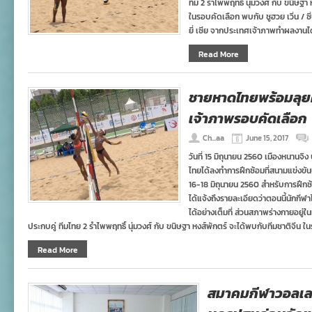
ทีม 2 รำไพพฤทธิ์ นุ่มวงศ์ กับ ขนิษฐา
ในรอบคัดเลือก พบกับ ชูฮวย เวิ่น / ซิ่น
ยี่ เซีย จากประเทศเจ้าภาพทำผลงานได
Read More
ชายหาดไทยพร้อมลุยศึก
เจ้าภาพรอบคัดเลือก
Ch...aa
June 15, 2017
วันที่ 15 มิถุนายน 2560 เมืองหนานจ
ไทยได้ลงทำการฝึกซ้อมที่สนามแข่งขันจริ
16-18 มิถุนายน 2560 สำหรับการฝึกซ
ได้แจ้งถึงรายละเอียดว่าตอนนี้นักกีฬ
ได้อย่างเต็มที่ ส่วนสภาพร่างกายอยู่
ประกบคู่ ทีมไทย 2 รำไพพฤทธิ์ นุ่มวงศ์ กับ ขนิษฐา หงส์พักตร์ จะได้พบกับทีมชาติจีน ใน
Read More
สมาคมกีฬาวอลเล