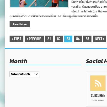
นักกีฬาตำแหน่งต่างๆมีดังต่อไปนี
(บราซิล) หัวเสายอดเยี่ยม 2 : ย
เยี่ยม 1 : คาโรไลน่า (บราซิล) 
(เยอรมนี) ตัวตบตรงข้ามหัวเสายอดเยี่ยม : กง เสียงหยู่ (จีน) เซตเตอร์ยอดเยี่ยม
Read More
«
First
‹
Previous
81
82
83
84
85
Next
›
Month
Social 
Month
Subscribe
To RSS Feed