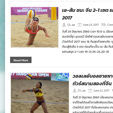
เอ-ส้ม ชนะ จีน 2-1 เซต ร
2017
Ch...aa
June 24, 2017
Com
วันที่ 24 มิถุนายน 2560 เวลา 10.0 น. เมื
ธนะรัศมิ์ฐา อุดมฉวี นักกีฬาวอลเลย์บอล
เวิลด์ทัวร์ 2017 รอบ 16 ทีมสุดท้ายพบกับ จุน
ต้องสู้กันถึง 3 เซต ก่อนที่จะเป็น เอ-ส้ม ที่
อย่างสนุก 2-1 เซต 19-21,26-24,20-18
Read More
วอลเลย์บอลชายหาด
ทัวร์สนามสองที่จีน
Ch...aa
June 22, 2017
วันที่ 21 มิถุนายน 2560 เมืองห
ชาติไทยได้ลงทำการฝึกซ้อมเตรียม
เวิลด์ทัวร์ 2017 ที่เมืองหนานทง ป
หลังจากที่ทีมไทยเพิ่งเสร็จการแข่งข