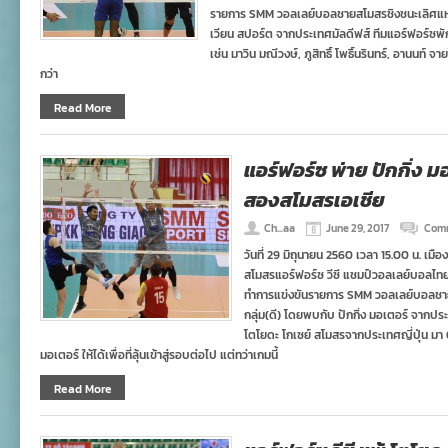
รายการ SMM วอลเลย์บอลชายสโมสรชิงชนะเลิศแห่งเ
เวียน สปอร์ต จากประเทศมัลดีฟส์ ทีมแอร์ฟอร์ซพัก
เช่น มาวิน มณีวงษ์, ภูสิทธิ์ โพธิ์นรินทร์, อานนท์ จาย
กว่า
Read More
แอร์ฟอร์ซ พ่าย ปักกิ่ง 
สองสโมสรเอเชีย
Ch...aa
June 29, 2017
Comm
วันที่ 29 มิถุนายน 2560 เวลา 15.00 น. เม
สโมสรแอร์ฟอร์ซ วีซี แชมป์วอลเลย์บอลไ
ทำการแข่งขันรายการ SMM วอลเลย์บอลชาย
กลุ่ม(ดี) โดยพบกับ ปักกิ่ง มอเตอร์ จากป
โตโยดะ โกเซย์ สโมสรจากประเทศญี่ปุ่น มา 0-
มอเตอร์ ให้ได้เพื่อที่ลุ้นเข้าสู่รอบต่อไป แต่ทว่าเกมนี้
Read More