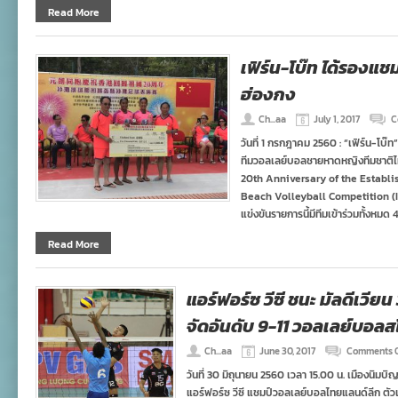
Read More
เฟิร์น-โบ๊ท ได้รองแ
ฮ่องกง
Ch...aa
July 1, 2017
C
วันที่ 1 กรกฎาคม 2560 : “เฟิร์น-โบ๊ท
ทีมวอลเลย์บอลชายหาดหญิงทีมชาติไท
20th Anniversary of the Establ
Beach Volleyball Competition (In
แข่งขันรายการนี้มีทีมเข้าร่วมทั้งหมด 
Read More
แอร์ฟอร์ซ วีซี ชนะ มัลดีเวีย
จัดอันดับ 9-11 วอลเลย์บอล
Ch...aa
June 30, 2017
Comments 
วันที่ 30 มิถุนายน 2560 เวลา 15.00 น. เมืองนิม
แอร์ฟอร์ซ วีซี แชมป์วอลเลย์บอลไทยแลนด์ลีก ต