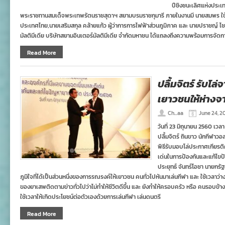
ปีชิงชนะเลิศแห่งประเท
พระราชทานสมเด็จพระเทพรัตนราชสุดาฯ สยามบรมราชกุมารี ภายในงานมี นายสมพร ใ
ประเทศไทย,นายเสริมสกุล คล้ายแก้ว ผู้ว่าการการไฟฟ้าส่วนภูมิภาค และ นายปราชญ์ ไช
มัลติมีเดีย บริษัทสยามอินเตอร์มัลติมีเดีย จำกัดมหาชน ได้แถลงถึงความพร้อมการจัดกา
Read More
ปลื้มจิตร์ รับโ
เยาวชนให้ห่าง
Ch...aa
June 24, 2
วันที่ 23 มิถุนายน 2560 เวล
ปลื้มจิตร์ ถินขาว นักกีฬาว
พิธีรับมอบโล่ประกาศเกียรต
เด่นในการป้องกันและแก้ไ
ประยุทธ์ จันทร์โอชา นายกรัฐม
ภูมิใจที่ได้เป็นส่วนหนึ่งของการรณรงค์ให้เยาวชน คนทั่วไปหันมาเล่นกีฬา และ ใช้เวลาว่
ของยาเสพติดตามข่าวทั่วไปว่าไม่ทำให้ชีวิตดีขึ้น และ ยังทำให้ครอบครัว หรือ คนรอบข้าง
ใช้เวลาให้เกิดประโยชน์ต่อตัวเองด้วยการเล่นกีฬา เล่นดนตรี
Read More