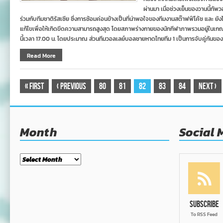
ผ่านมา เมื่อช่วงเย็นของวานนี้ท
ร่วมกับทีมชาติรัสเซีย ซึ่งการซ้อมค่อนข้างเป็นที่น่าพอใจของทีมงานสต๊าฟฟ์โค้ช และ ยั
แก้ไขเพื่อให้เกิดขีดความสามารถสูงสุด โดยสภาพร่างกายของนักกีฬาภาพรวมอยู่ในเกณฑ์ท
นี้เวลา 17.00 น. โดยประมาณ ส่วนทีมวอลเลย์บอลชายหาดไทยทีม 1 เป็นการจับคู่กันของ 
Read More
«
First
‹
Previous
80
81
82
83
84
Next
›
Month
Social 
Month
Subscribe
To RSS Feed