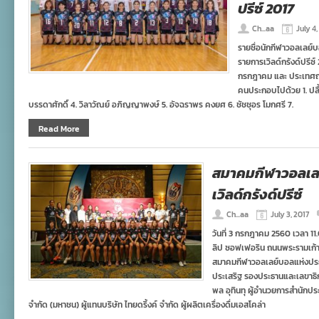
ปรีซ์ 2017
Ch...aa
July 4,
รายชื่อนักกีฬาวอลเลย์บ
รายการเวิลด์กรังด์ปรีซ์
กรกฎาคม และ ประเทศญี่
คนประกอบไปด้วย 1. ปลื้ม
บรรดาศักดิ์ 4. วิลาวัณย์ อภิญญาพงษ์ 5. อัจฉราพร คงยศ 6. ชัชชุอร โมกศรี 7.
Read More
สมาคมกีฬาวอลเล
เวิลด์กรังด์ปรีซ์
Ch...aa
July 3, 2017
วันที่ 3 กรกฎาคม 2560 เวลา 11
ลิป ซอฟเฟอริน ถนนพระรามเก้
สมาคมกีฬาวอลเลย์บอลแห่งประ
ประเสริฐ รองประธานและเลขาธิก
พล อุทินทุ ผู้อำนวยการสำนัก
จำกัด (มหาชน) ผู้แทนบริษัท ไทยดริ้งค์ จำกัด ผู้ผลิตเครื่องดื่มเอสโคล่า