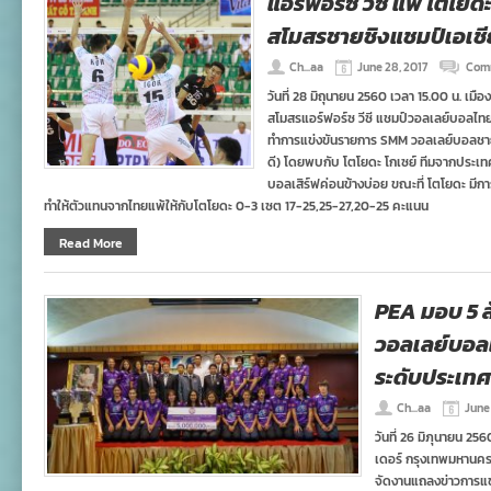
แอร์ฟอร์ซ วีซี แพ้ โตโย
สโมสรชายชิงแชมป์เอเชี
Ch...aa
June 28, 2017
Com
วันที่ 28 มิถุนายน 2560 เวลา 15.00 น. เม
สโมสรแอร์ฟอร์ซ วีซี แชมป์วอลเลย์บอลไ
ทำการแข่งขันรายการ SMM วอลเลย์บอลชายส
ดี) โดยพบกับ โตโยดะ โกเซย์ ทีมจากประเทศญ
บอลเสิร์ฟค่อนข้างบ่อย ขณะที่ โตโยดะ มีการ
ทำให้ตัวแทนจากไทยแพ้ให้กับโตโยดะ 0-3 เซต 17-25,25-27,20-25 คะแนน
Read More
PEA มอบ 5 ล
วอลเลย์บอลเ
ระดับประเทศ
Ch...aa
June
วันที่ 26 มิภุนายน 25
เดอร์ กรุงเทพมหานคร
จัดงานแถลงข่าวการแข