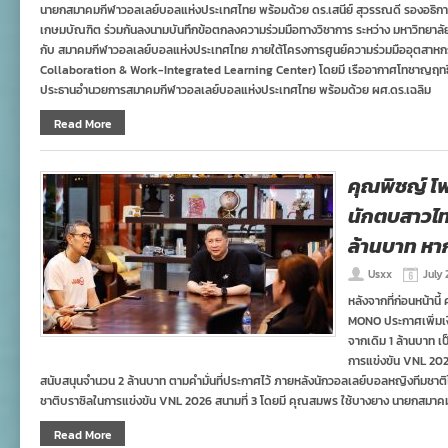
นายกสมาคมกีฬาวอลเลย์บอลแห่งประเทศไทย พร้อมด้วย ดร.เสนีย์ สุวรรณดี รองอธิก
เกษมบัณฑิต ร่วมกันลงนามบันทึกข้อตกลงความร่วมมือทางวิชาการ ระหว่าง มหาวิทยา
กับ สมาคมกีฬาวอลเลย์บอลแห่งประเทศไทย ภายใต้โครงการศูนย์ความร่วมมืออุตสาหกร
Collaboration & Work-Integrated Learning Center) โดยมี เรืออากาศโทชาญฤทธิ์ ว
ประธานอำนวยการสมาคมกีฬาวอลเลย์บอลแห่งประเทศไทย พร้อมด้วย ผศ.ดร.เฉลิม
Read More
คุณพิชญ์ โ
นักตบสาวไท
ล้านบาท หา
Usxx
July 
หลังจากที่ก่อนหน้านี
MONO ประกาศเพิ่มเง
จากเดิม 1 ล้านบาท เ
การแข่งขัน VNL 2026
สนับสนุนจำนวน 2 ล้านบาท ตามคำมั่นที่ประกาศไว้ ภายหลังนักวอลเลย์บอลหญิงทีมชาต
ชาติบราซิลในการแข่งขัน VNL 2026 สนามที่ 3 โดยมี คุณสมพร ใช้บางยาง นายกสมา
Read More