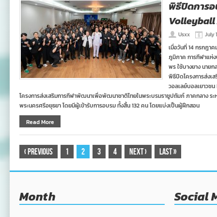
พิธีปิดการ
Volleybal
Usxx
July 
เมื่อวันที่ 14 กรกฎา
ภูมิภาค การกีฬาแห่
พร ใช้บางยาง นายก
พิธีปิดโครงการส่งเส
วอลเลย์บอลเยาวชน 
โครงการส่งเสริมการกีฬาพัฒนาเพื่อพัฒนาชาติไทยในพระบรมราชูปถัมภ์ ภาคกลาง ระหว่
พระนครศรีอยุธยา โดยมีผู้เข้ารับการอบรม ทั้งสิ้น 132 คน โดยแบ่งเป็นผู้ฝึกสอน
Read More
‹
Previous
1
2
3
4
Next
›
Last
»
Month
Social 