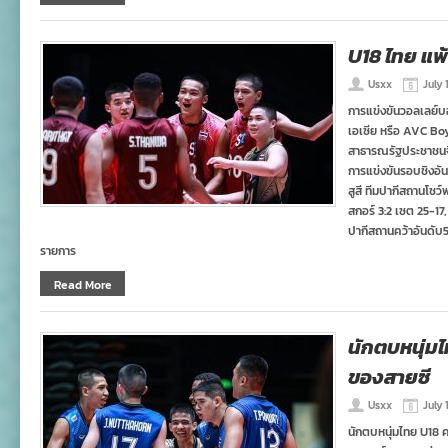
U18 ไทย แพ้
Usxx
July 
การแข่งขันวอลเลย์บอล
เอเซีย หรือ AVC Bo
สาธารณรัฐประชาชนจี
การแข่งขันรอบชิงอัน
สูสี ทีมปากีสถานโชว
สกอร์ 3:2 เซต 25-17
ปากีสถานคว้าอันดับ5
รายการ
Read More
นักตบหนุ่ม
ของสายซี
Usxx
July 
นักตบหนุ่มไทย U18 