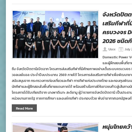
จังหวัดปัตต
เสริมกีฬาที
ครบวงจร D
2026 ชนิดก
Usxx
July 
Domestic Power Vo
และผู้ฝึกสอนพื้นที่ช
ถึง จังหวัดปัตตานีเปิดฉาก โครงการส่งเสริมกีฬาที่มีศักยภาพอย่างเต็มระบบครบวง
วอลเลย์บอล ประจำปีงบประมาณ 2569 ภายใต้ โครงการส่งเสริมการกีฬาเพื่อพัฒนาชาต
สนับสนุนจาก กระทรวงการท่องเที่ยวและกีฬา การกีฬาแห่งประเทศไทย และกองทุนพัฒน
นักกีฬาและผู้ฝึกสอนในพื้นที่ชายแดนภาคใต้ พร้อมสร้างโอกาสให้เยาวชนก้าวสู่เส้นทางนั
โครงการได้รับเกียรติจาก นางพาตีเมาะ สะดียามู ผู้ว่าราชการจังหวัดปัตตานี เป็นประธา
หน่วยงานภาครัฐ ภาคการศึกษา และองค์กรกีฬา ประกอบด้วย พันจ่าอากาศเอกนัฐพงศ์ 
Read More
หนุ่มไทยคว