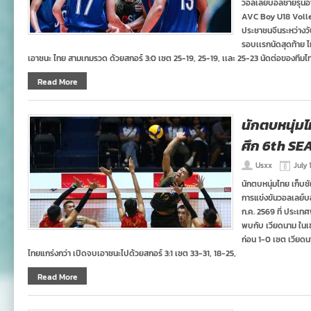
วอลเลย์บอลชายรุ่นอาย
AVC Boy U18 Volle
ประชาชนจีนระหว่างวั
รอบเเรกนัดสุดท้าย 
เอาชนะ ไทย สามเกมรวด ด้วยสกอร์ 3:0 เซต 25-19, 25-19, เเละ 25-23 นัดต่อของทีม
Read More
นักตบหนุ่มไ
ศึก 6th SE
Usxx
July 
นักตบหนุ่มไทย เก็บช
การแข่งขันวอลเลย์บ
ก.ค. 2569 ที่ ประเท
พบกับ เวียดนาม ในเซตท
ก่อน 1-0 เซต เวียดน
ไทยแกร่งกว่า เปิดจบเอาชนะไปด้วยสกอร์ 3:1 เซต 33-31, 18-25,
Read More