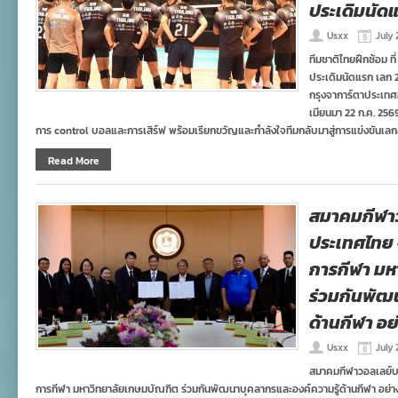
ประเดิมนัด
Usxx
July 
ทีมชาติไทยฝึกซ้อม ท
ประเดิมนัดแรก เลก 
กรุงจาการ์ตาประเทศอ
เมียนมา 22 ก.ค. 2569
การ control บอลและการเสิร์ฟ พร้อมเรียกขวัญและกำลังใจทีมกลับมาสู่การแข่งขันเล
Read More
สมาคมกีฬา
ประเทศไทย 
การกีฬา มห
ร่วมกันพัฒ
ด้านกีฬา อย
Usxx
July 
สมาคมกีฬาวอลเลย์บ
การกีฬา มหาวิทยาลัยเกษมบัณฑิต ร่วมกันพัฒนาบุคลากรและองค์ความรู้ด้านกีฬา อย่า