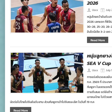
2026
Usxx
July 
หนุ่มไทยคว้าอันดับ
2026 เลกแรก ที่ฟิลิ
30-28, 25-20, 28-2
อินโดนีเซีย 3-2 เซต
Read More
หนุ่มลูกยาง
SEA V Cup
Usxx
July 
การแข่งขันวอลเลย์บ
ก.ค. 2569 ที่ ประเท
กัมพูชา ในเซตแรกเป็
ตามตีเสมอ แต่ยังต้า
เอาชนะไทย ไปด้วยสกอ
นัดต่อไปไทยไปชิงอันดับสาม ส่วนกัมพูชาเข้าไปชิงชนะเลิศ ในวันที่ 19 ก.ค
Read More