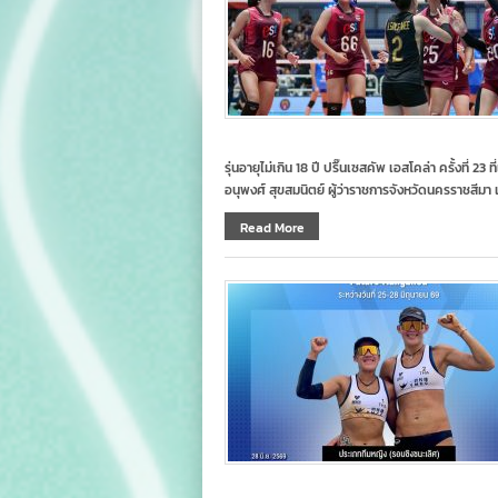
รุ่นอายุไม่เกิน 18 ปี ปริ๊นเซสคัพ เอสโคล่า ครั้งที่ 2
อนุพงศ์ สุขสมนิตย์ ผู้ว่าราชการจังหวัดนครราชสีมา
Read More