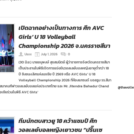
เปิดฉากอย่างเป็นทางการ ศึก AVC
Girls’ U 18 Volleyball
Championship 2026 จ.นครราชสีมา
Usxx
July 1, 2026
0
(30 มิ.ย.) นายอนุพงษ์ สุขสมนิตย์ ผู้ว่าราชการจังหวัดนครราชสีมา
เป็นประธานในพิธีเปิดการแข่งขันวอลเลย์บอลหญิงอายุต่ำกว่า 18
ปี ชิงชนะเลิศแห่งเอเชีย ปี 2569 หรือ AVC Girls’ U 18
Volleyball Championship 2026 ที่ห้องแกรนด์ บอลรูม รร.สีมา
ยกสมาคมกีฬาวอลเลย์บอลแห่งประเทศไทย และ Mr. Jitendra Bahadur Chand
@thavolle
ชียร่วมในพิธี AVC Girls’
ทีมนักตบสาวยู 18 คว้าแชมป์ ศึก
วอลเลย์บอลหญิงเยาวชน “ปริ๊นเซ