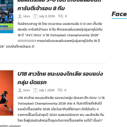
การันตีเข้ารอบ 8 ทีม
Fac
Usxx
July 3, 2026
0
ทีมนักตบสาวยู 18 ไทย ตบเอาชนะ ออสเตรเลีย 3-0 เซต เก็บชัย
สองนัด การันตีเข้ารอบ 8 ทีม ศึกวอลเลย์บอลหญิงรุ่นอายุไม่เกิน
18 ปี “AVC Girls’ U 18 Volleyball championship 2026”
///////////// การแข่งขันวอลเลย์บอลหญิงรุ่นอายุไม่เกิน 18 ปี
” แข่งขันที่เทอมินอล 21
U18 สาวไทย ชนะมองโกเลีย รอบแบ่ง
กลุ่ม นัดแรก
Usxx
July 1, 2026
0
U18 สาวไทย ชนะมองโกเลีย รอบแบ่งกลุ่ม นัดแรก ศึก Girls’ U 18
Volleyball Championship 2026 สาย A ทีมชาติไทยที่เพิ่งได้
แชมป์ปริ๊นเซสคัพ 2026 เมื่อวันอาทิตย์ที่ผ่านมา ดีกรีอันดับ 4
รายการนี้ในครั้งล่าสุดปี 2024 ลงสนามนัดแรก พบ มองโกเลีย ทีม
ไทย ซึ่งผู้เล่นส่วนใหญ่เป็นชุดเดิมจากปริ๊นเซสคัพ แต่ได้”เอ็มม่า”
 กรรณิกา บุญรอด