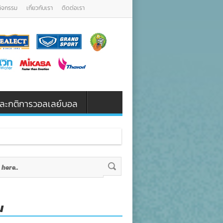
กิจกรรม
เกี่ยวกับเรา
ติดต่อเรา
น และกติการวอลเลย์บอล
น