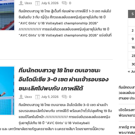
Usxx
July 6, 2026
0
ทีมนักตบสาวยู 18 ไทย สู้เต็มที่ ก่อนพ่าย เกาหลีใต้ 1-3 เซต หล่นไป
S
ชิงอันดับ 3 กับ ญี่ปุ่น ศึกวอลเลย์บอลหญิงรุ่นอายุไม่เกิน 18 ปี
“AVC Girls’ U 18 Volleyball championship 2026”
/////////////// การแข่งขันวอลเลย์บอลหญิงรุ่นอายุไม่เกิน 18 ปี
2
“AVC Girls’ U 18 Volleyball championship 2026” แข่งขันที่
9
16
2
3
ทีมนักตบสาวยู 18 ไทย ตบเอาชนะ
« Ju
อินโดนีเซีย 3-0 เซต ผ่านเข้ารอบรอง
ชนะเลิศไปพบกับ เกาหลีใต้
ทีมนักตบสา
วอลเลย์บอ
Usxx
July 5, 2026
0
ฮานอย ประ
ทีมนักตบสาวยู 18 ไทย ตบเอาชนะ อินโดนีเซีย 3-0 เซต ผ่านเข้า
เปิดโครงก
รอบรองชนะเลิศไปพบกับ เกาหลีใต้ พร้อมคว้าตั๋วไปลุยศึกยู 19 ชิง
พัฒนาเยาวช
แชมป์โลกในปีหน้า /////////////// การแข่งขันวอลเลย์บอลหญิง
รุ่นอายุไม่เกิน 18 ปี “AVC Girls’ U 18 Volleyball
ภาครัฐ ภา
ช และ มหาวิทยาลัยราชภัฎนครราชสีมา จ.นครราชสีมา โดยรายการนี้มีความ
พระบาทสมเ