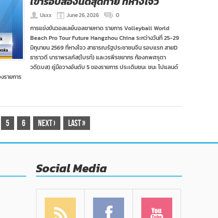
เข้ารอบสองนัดสุดท้าย ที่หางโจว
Usxx
June 26, 2026
0
การแข่งขันวอลเลย์บอลชายหาด รายการ Volleyball World
Beach Pro Tour Future Hangzhou China ระหว่างวันที่ 25-29
มิถุนายน 2569 ที่หางโจว สาธารณรัฐประชาชนจีน รอบแรก สายD
ธาราวดี นาราพรลภัส(ไบรท์) และวรพีรชยากร ก้องภพศรุตา
วดี(เบส) คู่มือวางอันดับ 5 ของรายการ ประเดิมชนะ ชนะ โปแลนด์
องรายการ
5
6
Next
›
Last
»
Social Media