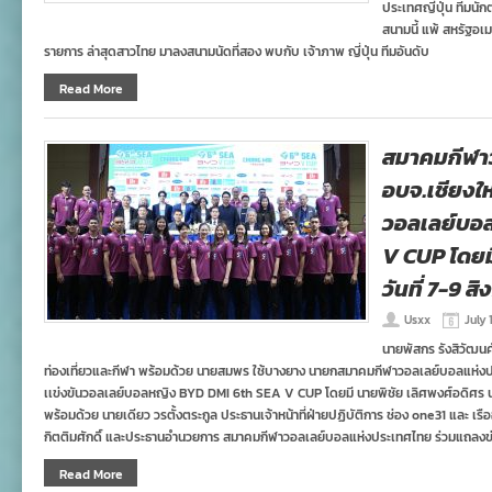
ประเทศญี่ปุ่น ทีมนั
สนามนี้ แพ้ สหรัฐอเม
รายการ ล่าสุดสาวไทย มาลงสนามนัดที่สอง พบกับ เจ้าภาพ ญี่ปุ่น ทีมอันดับ
Read More
สมาคมกีฬาว
อบจ.เชียงให
วอลเลย์บอ
V CUP โดยมี
วันที่ 7-9 สิ
Usxx
July 
นายพัสกร รังสิวัฒนศ
ท่องเที่ยวและกีฬา พร้อมด้วย นายสมพร ใช้บางยาง นายกสมาคมกีฬาวอลเลย์บอลแห่งป
เเข่งขันวอลเลย์บอลหญิง BYD DMI 6th SEA V CUP โดยมี นายพิชัย เลิศพงศ์อดิศร น
พร้อมด้วย นายเดียว วรตั้งตระกูล ประธานเจ้าหน้าที่ฝ่ายปฏิบัติการ ช่อง one31 และ เร
กิตติมศักดิ์ และประธานอำนวยการ สมาคมกีฬาวอลเลย์บอลแห่งประเทศไทย ร่วมแถลงข่
Read More