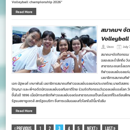
Volleyball championship 2026”
Read More
สมาคมฯ จั
Volleyball
Usxx
July 
สมาคมฯจัดกิจกรรม W
ฉลองและรำลึกถึง วั
สาธารณะชนครั้งแรก
กีฬาวอลเลย์บอลแห่ง
เลขาธิการสมาคมกีฬ
เอก นัฐพงศ์ เกษาพันธ์ เลขาธิการสมาคมกีฬาวอลเลย์บอลแห่งประเทศไทย,นายดิสสกร กุ
ปัญญา และะพี่ๆอดีตนักวอลเลย์บอลทีมชาติไทย ร่วมจัดกิจกรรมวันวอลเลย์บอลโลก วันที
ขึ้นในปี 1896 เมื่อมีการสาธิตกีฬาวอลเลย์บอลต่อสาธารณชนเป็นครั้งแรกที่โรงเรียนฝ
รัฐแมสซาชูเซตส์ สหรัฐอเมริกา ซึ่งการเฉลิมฉลองทั่วโลกในปีนี้มาในธีม
Read More
‹
Previous
1
2
3
4
5
Next
›
Last
»