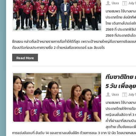
Usxx
July 
นายสมพร ใช้บางยาง
ประเทศไทย ส่งนักกีฬ
ไทย เดินทางไปแข่งขั
2569 ที่ ประเทศฟิลิป
2569 ที่ประเทศอินโดนี
ฝึกสอน กล่าวถึงเป้าหมายรายการคือทำให้ดีที่สุด เพราะเป้าหมายใหญ่คือรายการชิงแชมป์เอ
ต้องปรับก่อนประกาศรายชื่อ 2 ตำแหน่งคือเซตเตอร์ และ ลิเบอโร
Read More
ทีมชาติไทย 
5 วัน เพื่อ
Usxx
July 
นายสมพร ใช้บางยาง
ประเทศไทยให้การต้อน
หญิงเนชั่นสัปดาห์ 3 
ค่ำที่ผ่านมาที่สนาม
สุดท้าย เก็บชัยชนะเ
การแข่งขันจบที่ อันดับ 14 ของตารางเนชั่นส์ลีก ด้วยการชนะ 3 จาก 12 นัด โดยนายกส