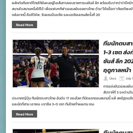
ผลักดันทีมชาติไทยให้ยังคงอยู่ในเส้นทางของรายการเนชันส์ ลีก พร้อมรับปากว่าว่าปีห
สนามใดสนามหนึ่งให้ได้ เพื่อแฟนๆกีฬาวอลเลย์บอลชาวไทย ด้าน”โค้ชอ๊อต“เกียรติพงษ์
หลังจากนี้ คือซีวีคัพ, ชิงแชมป์เอเซีย และเอเชียนเกมส์ครั้งที่ 20
Read More
ทีมนักตบสา
1-3 เซต ส่
ชันส์ ลีก 20
ฤดูกาลหน้า
Usxx
July 
การแข่งขันวอลเลย์บ
สัปดาห์ที่ 3 ระหว่างว
ประเทศญี่ปุ่น ทีมนักตบสาวไทย อันดับ 17 ของโลก ที่นัดแรกของสนามนี้ แพ้ สหรัฐอเมริ
และนัดที่สาม เอาชนะ บราซิล 3-0 เซต ทีมไทยทำผลงาน ชนะ
Read More
ทีมนักตบสา