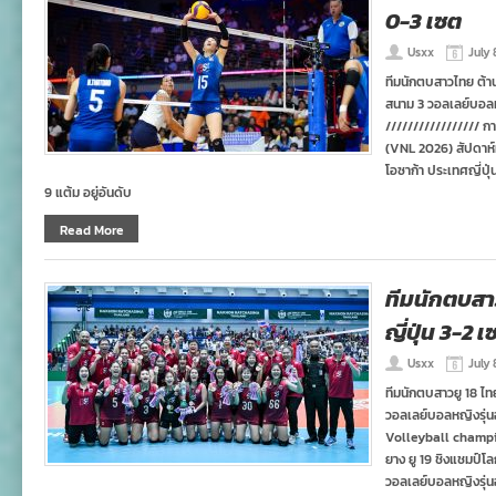
0-3 เซต
Usxx
July 
ทีมนักตบสาวไทย ต้าน
สนาม 3 วอลเลย์บอลหญ
///////////////// ก
(VNL 2026) สัปดาห์ที
โอซาก้า ประเทศญี่ปุ่
9 แต้ม อยู่อันดับ
Read More
ทีมนักตบสา
ญี่ปุ่น 3-2 
Usxx
July 
ทีมนักตบสาวยู 18 ไท
วอลเลย์บอลหญิงรุ่นอา
Volleyball champio
ยาง ยู 19 ชิงแชมป์โล
วอลเลย์บอลหญิงรุ่นอา