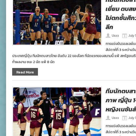
เยี่ยม ตบสย
ไม่ตกชั้นศึ
ลีก
Usxx
July 
การแข่งขันวอลเลย์บ
สัปดาห์ที่ 3 ระหว่างว
ประเทศญี่ปุ่น ทีมนักตบสาวไทย อันดับ 22 ของโลก ที่นัดแรกของสนามนี้ แพ้ สหรัฐอเมริ
ทำผลงาน ชนะ 2 นัด แพ้ 8 นัด
Read More
ทีมนักตบสาว
ภาพ ญี่ปุ่น
หญิงเนชันส์
Usxx
July 
การแข่งขันวอลเลย์บ
สัปดาห์ที่ 3 ระหว่างว