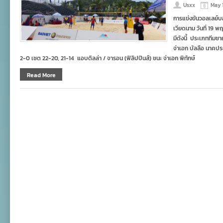
Usxx
May 
การแข่งขันวอลเลย์บอ
เวียดนาม วันที่ 19
มีดังนี้ ประเภททีมช
จ่าเอก บัลลือ นาคประ
2-0 เซต 22-20, 21-14 แอบดิลล่า / จารอน (ฟิลิปปินส์) ชนะ จ่าเอก พิทักษ์
Read More