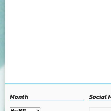
Month
Social 
Month