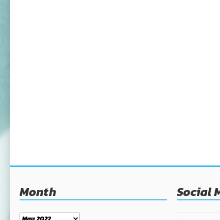
Month
Social 
Month