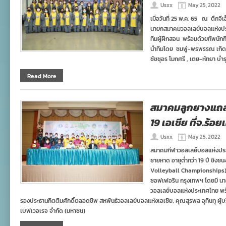
Usxx
May 25, 2022
เมื่อวันที่ 25 พ.ค. 65 ณ ตึก
นายกสมาคมวอลเลย์บอลแห่งประเ
ทีมผู้ฝึกสอน พร้อมด้วยทัพนัก
นำทีมโดย ชมพู่-พรพรรณ เกิดปร
ชัชชุอร โมกศรี , เตย-หัทยา บำ
Read More
สมาคมลูกยางแถล
19 เอเชีย ที่จ.ร้อย
Usxx
May 25, 2022
สมาคมกีฬาวอลเลย์บอลแห่งประ
ชายหาด อายุต่ำกว่า 19 ปี ชิงช
Volleyball Championships) ณ
ซอฟเฟอริน กรุงเทพฯ โดยมี น
วอลเลย์บอลแห่งประเทศไทย พร้
รองประธานกิตติมศักดิ์ตลอดชีพ สหพันธ์วอลเลย์บอลแห่งเอเชีย, คุณสุรพล อุทินทุ ผู
เบฟเวอเรจ จำกัด (มหาชน)