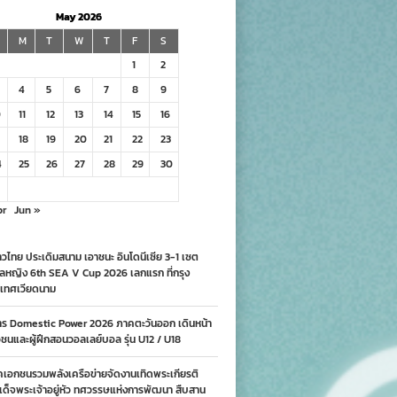
May 2026
M
T
W
T
F
S
1
2
4
5
6
7
8
9
0
11
12
13
14
15
16
18
19
20
21
22
23
4
25
26
27
28
29
30
pr
Jun »
วไทย ประเดิมสนาม เอาชนะ อินโดนีเซีย 3-1 เซต
ลหญิง 6th SEA V Cup 2026 เลกแรก ที่กรุง
เทศเวียดนาม
าร Domestic Power 2026 ภาคตะวันออก เดินหน้า
นและผู้ฝึกสอนวอลเลย์บอล รุ่น U12 / U18
คเอกชนรวมพลังเครือข่ายจัดงานเทิดพระเกียรติ
ด็จพระเจ้าอยู่หัว ทศวรรษแห่งการพัฒนา สืบสาน