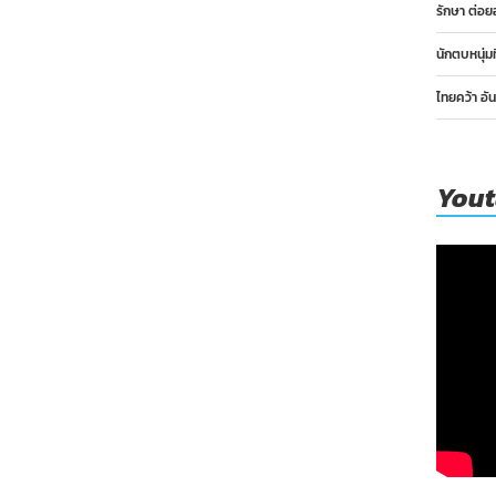
รักษา ต่อย
นักตบหนุ่ม
ไทยคว้า อั
You