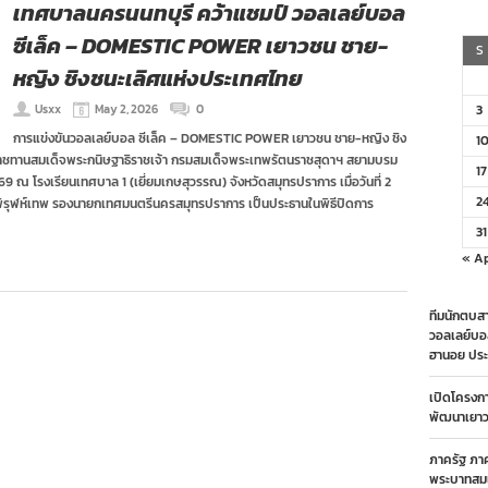
เทศบาลนครนนทบุรี คว้าแชมป์ วอลเลย์บอล
ซีเล็ค – DOMESTIC POWER เยาวชน ชาย-
S
หญิง ชิงชนะเลิศแห่งประเทศไทย
Usxx
May 2, 2026
0
3
การแข่งขันวอลเลย์บอล ซีเล็ค – DOMESTIC POWER เยาวชน ชาย-หญิง ชิง
1
ราชทานสมเด็จพระกนิษฐาธิราชเจ้า กรมสมเด็จพระเทพรัตนราชสุดาฯ สยามบรม
17
69 ณ โรงเรียนเทศบาล 1 (เยี่ยมเกษสุวรรณ) จังหวัดสมุทรปราการ เมื่อวันที่ 2
2
พิรุฬห์เทพ รองนายกเทศมนตรีนครสมุทรปราการ เป็นประธานในพิธีปิดการ
31
« A
ทีมนักตบสา
วอลเลย์บอ
ฮานอย ประ
เปิดโครงก
พัฒนาเยาวช
ภาครัฐ ภา
พระบาทสมเ