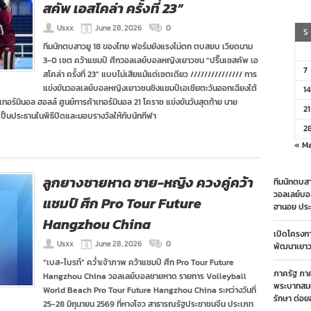
สคัพ เอสโคล่า ครั้งที่ 23”
Usxx
June 28, 2026
0
S
ทีมนักตบสาวยู 18 ของไทย ฟอร์มยังแรงไม่ตก ตบสยบ เวียดนาม
3-0 เซต คว้าแชมป์ ศึกวอลเลย์บอลหญิงเยาวชน “ปริ๊นเซสคัพ เอ
7
สโคล่า ครั้งที่ 23” แบบไม่เสียแม้แต่เซตเดียว /////////////// การ
แข่งขันวอลเลย์บอลหญิงเยาวชนชิงแชมป์เอเชียตะวันออกเฉียงใต้
14
3 ที่เทอร์มินอล ฮอลล์ ศูนย์การค้าเทอร์มินอล 21 โคราช แข่งขันวันสุดท้าย นาย
21
 เป็นประธานในพิธีปิดและมอบรางวัลให้กับนักกีฬา
2
« M
ลูกยางชายหาด ชาย-หญิง ควงคู่คว้า
ทีมนักตบสา
วอลเลย์บอ
แชมป์ ศึก Pro Tour Future
ฮานอย ประ
Hangzhou China
เปิดโครงก
Usxx
June 28, 2026
0
พัฒนาเยาวช
“เบส-ไบรท์” คว่ำเจ้าภาพ คว้าแชมป์ ศึก Pro Tour Future
ภาครัฐ ภา
Hangzhou China วอลเลย์บอลชายหาด รายการ Volleyball
พระบาทสมเ
World Beach Pro Tour Future Hangzhou China ระหว่างวันที่
รักษา ต่อย
25-28 มิถุนายน 2569 ที่หางโจว สาธารณรัฐประชาชนจีน ประเภท