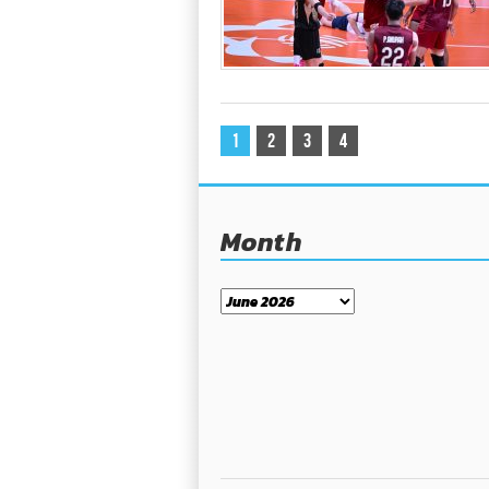
1
2
3
4
Month
Month