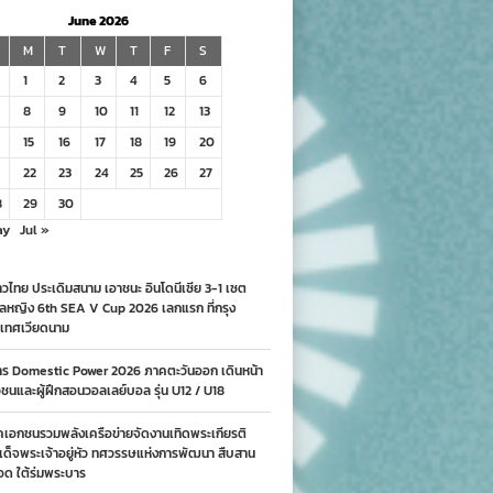
June 2026
M
T
W
T
F
S
1
2
3
4
5
6
8
9
10
11
12
13
15
16
17
18
19
20
22
23
24
25
26
27
8
29
30
ay
Jul »
วไทย ประเดิมสนาม เอาชนะ อินโดนีเซีย 3-1 เซต
ลหญิง 6th SEA V Cup 2026 เลกแรก ที่กรุง
เทศเวียดนาม
าร Domestic Power 2026 ภาคตะวันออก เดินหน้า
นและผู้ฝึกสอนวอลเลย์บอล รุ่น U12 / U18
คเอกชนรวมพลังเครือข่ายจัดงานเทิดพระเกียรติ
ด็จพระเจ้าอยู่หัว ทศวรรษแห่งการพัฒนา สืบสาน
อด ใต้ร่มพระบาร