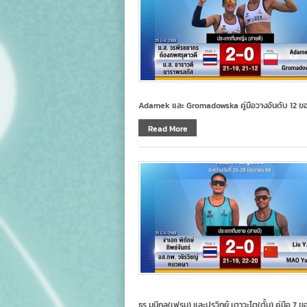
Adamek และ Gromadowska คู่มือวางอันดับ 12 ข
Read More
ธร มุนีกุล(เฟรม) และปรวิทย์ เตาวะโต(ตั้ม) คู่มือ 7