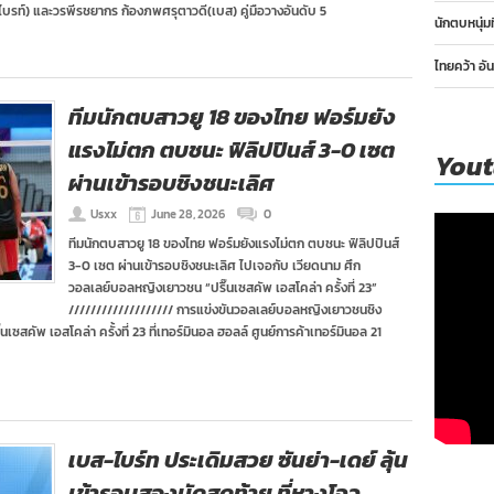
บรท์) และวรพีรชยากร ก้องภพศรุตาวดี(เบส) คู่มือวางอันดับ 5
นักตบหนุ่ม
ไทยคว้า อั
ทีมนักตบสาวยู 18 ของไทย ฟอร์มยัง
แรงไม่ตก ตบชนะ ฟิลิปปินส์ 3-0 เซต
You
ผ่านเข้ารอบชิงชนะเลิศ
Usxx
June 28, 2026
0
ทีมนักตบสาวยู 18 ของไทย ฟอร์มยังแรงไม่ตก ตบชนะ ฟิลิปปินส์
3-0 เซต ผ่านเข้ารอบชิงชนะเลิศ ไปเจอกับ เวียดนาม ศึก
วอลเลย์บอลหญิงเยาวชน “ปริ๊นเซสคัพ เอสโคล่า ครั้งที่ 23”
/////////////////// การแข่งขันวอลเลย์บอลหญิงเยาวชนชิง
ิ๊นเซสคัพ เอสโคล่า ครั้งที่ 23 ที่เทอร์มินอล ฮอลล์ ศูนย์การค้าเทอร์มินอล 21
เบส-ไบร์ท ประเดิมสวย ซันย่า-เดย์ ลุ้น
เข้ารอบสองนัดสุดท้าย ที่หางโจว