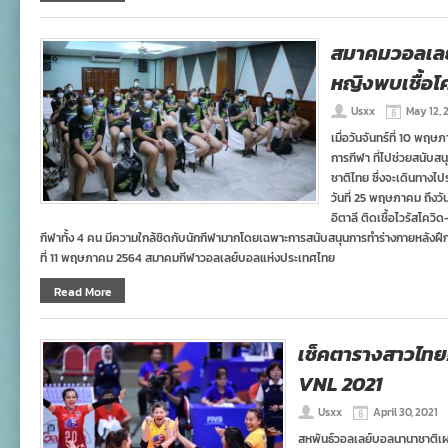
สมาคมวอลเลย
หญิงพบเชื้อโ
Usxx
May 12, 
เมื่อวันจันทร์ที่ 10 พฤ
การกีฬา ที่ไปช่วยสนับส
ชาติไทย ซึ่งจะเดินทางไป
วันที่ 25 พฤษภาคม ถึงวัน
อิตาลี ติดเชื้อไวรัสโควิ
กีฬาทั้ง 4 คน มีความใกล้ชิดกับนักกีฬามากโดยเฉพาะการสนับสนุนการทําร่างกายหลังฝึกซ้อม
ที่ 11 พฤษภาคม 2564 สมาคมกีฬาวอลเลย์บอลแห่งประเทศไทย
Read More
เช็คตารางสาวไทย
VNL 2021
Usxx
April 30, 2021
สหพันธ์วอลเลย์บอลนานาชาติเผ