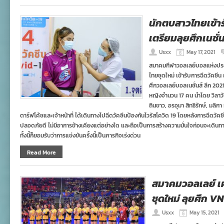
นักตบสาวไทยเข้าร
เตรียมลุยศึกเนชั่น
Usxx
May 17, 2021
สมาคมกีฬาวอลเลย์บอลแห่งประ
ไทยชุดใหม่ เข้ารับการฉีดวัคซ
ศึกวอลเลย์บอลเนชั่นส์ ลีก 2021
หญิงจำนวน 17 คน นำโดย วิลาวั
ถินขาว, อรอุมา สิทธิรักษ์, มลิ
ตาร์ฟโค้ชและเจ้าหน้าที่ ได้เดินทางไปฉีดวัคซีนป้องกันไวรัสโควิด 19 โดยหลังการฉีดว
ปลอดภัยดี ไม่มีอาการข้างเคียงแต่อย่างใด และถือเป็นการสร้างความมั่นใจก่อนจะเดินทางไป
ทั้งนี้ก็ยอมรับว่าการแข่งขันครั้งนี้เป็นภารกิจเร่งด่วน
Read More
สมาคมวอลเลย์ เ
ชุดใหม่ ลุยศึก V
Usxx
May 15, 2021