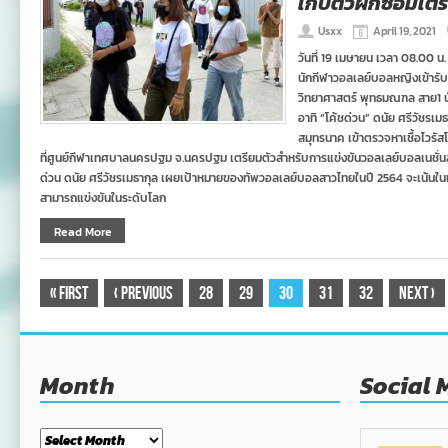
เก็บตัวฝึกซ้อมเต
Usxx
April 19, 2021
วันที่ 19 เมษายน เวลา 08.00
นักกีฬาวอลเลย์บอลหญิงเข้ารับ
วิทยาศาสตร์ พุทธมณฑล สาย1 
อาทิ “โค้ชด่วน” ดนัย ศรีวัชรเมธ
สมุทรนาค เข้าตรวจหาเชื้อไวรัสโ
ที่ศูนย์กีฬาเทศบาลนครปฐม จ.นครปฐม เตรียมตัวสำหรับการแข่งขันวอลเลย์บอลเนชั่นส์ ลี
ด่วน ดนัย ศรีวัชรเมธากุล เผยเป้าหมายของทัพวอลเลย์บอลสาวไทยในปี 2564 จะเน้นในเร
สามารถแข่งขันในระดับโลก
Read More
«
First
‹
Previous
28
29
30
31
32
Next
›
Month
Social 
Month