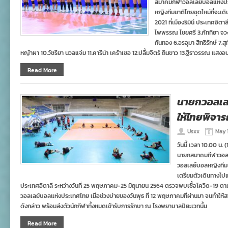
สมาคมกีฬาวอลเลย์บอลแห่งปร
หญิงทีมชาติไทยชุดใหม่ที่จะเด
2021 ที่เมืองริมินี ประเทศอิตาล
ไพพรรณ ไชยศรี 3.ภัททิยา จวง
กันทอง 6.อรอุมา สิทธิรักษ์ 7.ส
หญ้าผา 10.วัชรียา นวลแจ่ม 11.คารีน่า เคร้าเซอ 12.ปลื้มจิตร์ ถินขาว 13.ฐิราวรรณ แสงอ
Read More
นายกวอลเลย
ให้ไทยพิจาร
Usxx
May 1
วันนี้ เวลา 10.00 
นายกสมาคมกีฬาวอลเ
วอลเลย์บอลหญิงทีมชาต
เตรียมตัวเดินทางไปแข
ประเทศอิตาลี ระหว่างวันที่ 25 พฤษภาคม-25 มิถุนายน 2564 ตรวจพบเชื้อโควิด-19 ต
วอลเลย์บอลแห่งประเทศไทย เมื่อช่วงบ่ายของวันพุธ ที่ 12 พฤษภาคมที่ผ่านมา จนทำใ
ดังกล่าว พร้อมส่งตัวนักกีฬาทั้งหมดเข้ารับการรักษา ณ โรงพยาบาลปิยะเวทนั้น
Read More