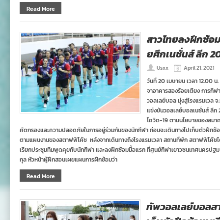
Read More
สาวไทยลงฝึกซ้อมม
ยศึกเนชั่นส์ ลีก 2
Usxx
April 21, 2021
วันที่ 20 เมษายน เวลา 12.00 
จาอาคารสองร้อยเตียง การกีฬ
วอลเลย์บอล มุ่งสู่โรงแรมเวล 
แข่งขันวอลเลย์บอลเนชั่นส์ ลีก
โควิด-19 ตามนโยบายของสมาคมฯเม
คัดกรองและความปลอดภัยในการอยู่ร่วมกันของนักกีฬา ก่อนจะเดินทางไปเก็บตัวฝึกซ
ตามแผนงานของสตาฟฟ์โค้ช หลังจากเดินทางถึงโรงแรมเวลา สถานที่พัก สตาฟฟ์โค้ชได
เรียกประชุมทีมพูดคุยกับนักกีฬา และลงฝึกซ้อมมื้อแรก ที่ศูนย์กีฬาเยาวชนเทศนครปฐม 
กุล หัวหน้าผู้ฝึกสอนเผยแผนการฝึกซ้อมว่า
Read More
ทัพวอลเลย์บอลสา