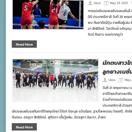
Usxx
May 25, 2021
การแข่งขันวอลเลย์บอลเนชั่นส์ ล
มินี ประเทศอิตาลี วันที่ 25 พฤ
พบ ทีมชาติญี่ปุ่น รายชื่อผู้เ
มา สิทธิรักษ์, วิลาวัณย์ อภิญญา
จิตร์ ถินขาว ผลปรากฎว่า
Read More
นักตบสาวไทย
ลูกยางเนชั่น
Usxx
May 2
วันที่ 21 พฤษภาคม 
ชาติไทยเดินทางมาถึง
ร่วมทำการแข่งขันวอลเล
ประเทศอิตาลี ด้วยสาย
นักวอลเลย์บอลทีมชาติไทยชุดใหม่ ได้แก่ ปิยะนุช แป้นน้อย, ฐาปไพพรรณ ไชยศรี, ภัททิ
กันทอง, อรอุมา สิทธิรักษ์, สุทัตตา เชื้อวู้หลิม, ฉัตรสุดา นิละภา, อำพร
Read More