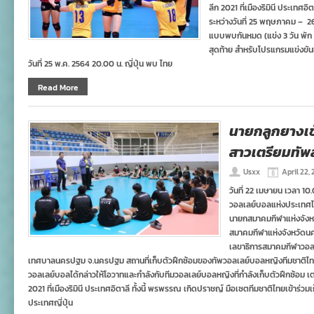
ลีก 2021 ที่เมืองริมินี ประเทศอิ
ระหว่างวันที่ 25 พฤษภาคม – 
แบบพบกันหมด (แข่ง 3 วัน พัก 3 
สุดท้าย สำหรับโปรแกรมแข่งขัน
วันที่ 25 พ.ค. 2564 20.00 น. ญี่ปุ่น พบ ไทย
Read More
นายกลูกยางเข้
สาวเตรียมทัพ
Usxx
April 22,
วันที่ 22 เมษายน เวลา 
วอลเลย์บอลแห่งประเทศไท
นายกสมาคมกีฬาแห่งจังหว
สมาคมกีฬาแห่งจังหวัดน
เลขาธิการสมาคมกีฬาวอลเ
เทศบาลนครปฐม จ.นครปฐม สถานที่เก็บตัวฝึกซ้อมของทัพวอลเลย์บอลหญิงทีมชาติไทย 
วอลเลย์บอลได้กล่าวให้โอวาทและกำลังกับทีมวอลเลย์บอลหญิงที่กำลังเก็บตัวฝึกซ้อม เต
2021 ที่เมืองริมินี ประเทศอิตาลี ทั้งนี้ พรพรรณ เกิดปราชญ์ มือเซตทีมชาติไทยเข้าร่ว
ประเทศญี่ปุ่น