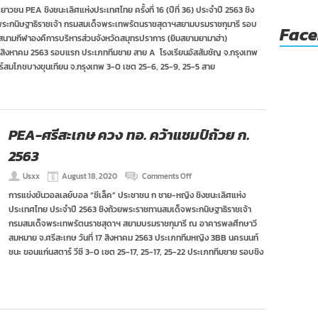
ผล
าวชน PEA ชิงชนะเลิศแห่งประเทศไทย ครั้งที่ 16 (ปีที่ 36) ประจำปี 2563 ชิง
ศึก
ระกนิษฐาธิราชเจ้า กรมสมเด็จพระเทพรัตนราชสุดาฯสยามบรมราชกุมารี รอบ
ลูก
Fac
ยาง
นามกีฬาองคืการบริหารส่วนจังหวัดสมุทรปราการ (ยิมสยามยามาฮ่า)
PEA
24 สิงหาคม 2563 รอบแรก ประเภททีมชาย สาย A โรงเรียนอัสสัมชัญ จ.กรุงเทพ
ภาค
ทร์สมโภชบางขุนเทียน จ.กรุงเทพ 3-0 เซต 25-6, 25-9, 25-5 สาย
นครหลวง
รอบ
แรก
:
24
ส.ค.
PEA-ศรีสะเกษ ควง ทอ. คว้าแชมป์ถ้วย ก.
2563
on
Usxx
August 18, 2020
Comments Off
PEA-
การแข่งขันวอลเลย์บอล “ซีเล็ค” ประชาชน ก ชาย-หญิง ชิงชนะเลิศแห่ง
ศรีสะเกษ
ประเทศไทย ประจำปี 2563 ชิงถ้วยพระราชทานสมเด็จพระกนิษฐาธิราชเจ้า
ควง
ทอ.
กรมสมเด็จพระเทพรัตนราชสุดาฯ สยามบรมราชกุมารี ณ อาคารพลศึกษาวี
คว้า
สมหมาย จ.ศรีสะเกษ วันที่ 17 สิงหาคม 2563 ประเภททีมหญิง 3BB นครนนท์
แชมป์
ชนะ ขอนแก่นสตาร์ วีซี 3-0 เซต 25-17, 25-17, 25-22 ประเภททีมชาย รอบชิง
ถ้วย
ก.
2563