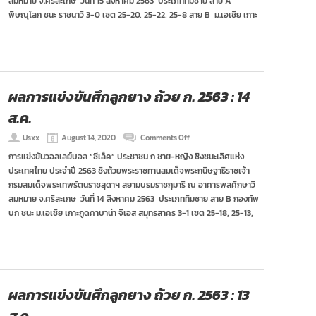
สมหมาย จ.ศรีสะเกษ วันที่ 15 สิงหาคม 2563 ประเภททีมชาย สาย A
ยาง
พิษณุโลก ชนะ ราชนาวี 3-0 เซต 25-20, 25-22, 25-8 สาย B ม.เอเชีย เกาะ
ถ้วย
ก.
2563
:
15
ส.ค.
ผลการแข่งขันศึกลูกยาง ถ้วย ก. 2563 : 14
ส.ค.
on
Usxx
August 14, 2020
Comments Off
ผล
การแข่งขันวอลเลย์บอล “ซีเล็ค” ประชาชน ก ชาย-หญิง ชิงชนะเลิศแห่ง
การ
ประเทศไทย ประจำปี 2563 ชิงถ้วยพระราชทานสมเด็จพระกนิษฐาธิราชเจ้า
แข่งขัน
ศึก
กรมสมเด็จพระเทพรัตนราชสุดาฯ สยามบรมราชกุมารี ณ อาคารพลศึกษาวี
ลูก
สมหมาย จ.ศรีสะเกษ วันที่ 14 สิงหาคม 2563 ประเภททีมชาย สาย B กองทัพ
ยาง
บก ชนะ ม.เอเชีย เกาะกูดคาบาน่า จีเอส สมุทรสาคร 3-1 เซต 25-18, 25-13,
ถ้วย
ก.
2563
:
14
ส.ค.
ผลการแข่งขันศึกลูกยาง ถ้วย ก. 2563 : 13