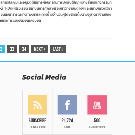
ใน
ผลการประชุมและอนุมัติให้มีการผ่อนคลายการบังคับใช้กฎหมายสำหรับกิจกรรมที่
สนาม
ดังนี้ 1.เปิดให้โรงเรียน สถาบันการศึกษาหรือมหาวิทยาลัยต่างๆและสถาบันกวดวิชา
ฟรี
ีระบบขนส่งสาธารณะทั้งทางบกและทางน้ำมีจำนวนผู้โดยสารเต็มตามจุมาตราฐานของ
จำกัด
 สำหรับการแข่งขันวอลเลย์บอล
600
คน
ต่อ
วัน
2
33
34
Next
›
Last
»
Social Media
Subscribe
21,724
500
To RSS Feed
Fans
Subscribers