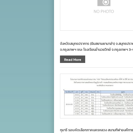
จังหวัดสมุทรปราการ (ยิมสยามยามาฮ่า) จ.สมุทรปรา
จ.กรุงเทพฯ ชนะ โรงเรียนอำนวยวิทย์ จ.กรุงเทพฯ 3-0
Read More
กุมารี รอบคัดเลือกภาคนครหลวง สนามกีฬาองคืการบร