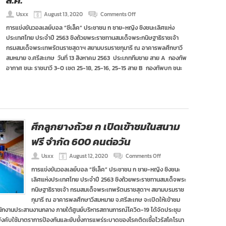
ส.ค.
on
Usxx
August 13, 2020
Comments Off
ผล
การแข่งขันวอลเลย์บอล “ซีเล็ค” ประชาชน ก ชาย-หญิง ชิงชนะเลิศแห่ง
การ
ประเทศไทย ประจำปี 2563 ชิงถ้วยพระราชทานสมเด็จพระกนิษฐาธิราชเจ้า
แข่งขัน
ศึก
กรมสมเด็จพระเทพรัตนราชสุดาฯ สยามบรมราชกุมารี ณ อาคารพลศึกษาวี
ลูก
สมหมาย จ.ศรีสะเกษ วันที่ 13 สิงหาคม 2563 ประเภททีมชาย สาย A กองทัพ
ยาง
อากาศ ชนะ ราชนาวี 3-0 เซต 25-18, 25-16, 25-15 สาย B กองทัพบก ชนะ
ถ้วย
ก.
2563
:
13
ส.ค.
ศึกลูกยางถ้วย ก เปิดเข้าชมในสนาม
ฟรี จำกัด 600 คนต่อวัน
on
Usxx
August 12, 2020
Comments Off
ศึก
การแข่งขันวอลเลย์บอล “ซีเล็ค” ประชาชน ก ชาย-หญิง ชิงชนะ
ลูก
เลิศแห่งประเทศไทย ประจำปี 2563 ชิงถ้วยพระราชทานสมเด็จพระ
ยาง
ถ้วย
กนิษฐาธิราชเจ้า กรมสมเด็จพระเทพรัตนราชสุดาฯ สยามบรมราช
ก
กุมารี ณ อาคารพลศึกษาวีสมหมาย จ.ศรีสะเกษ จะเปิดให้เข้าชม
เปิด
นักงานประสานงานกลาง ภายใต้ศูนย์บริหารสถานการณ์โควิด-19 ได้จัดประชุม
เข้า
บใช้มาตราการป้องกันและยับยั้งการแพร่ระบาดของโรคติดเชื้อไวรัสโคโรนา
ชม