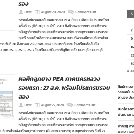
รอง
on
Usxx
August 28, 2020
Comments Off
S
ผล
การแข่งขันวอลเลย์บอลเยาวชน PEA ชิงชนะเลิศแห่งประเทศไทย
ศึก
ครั้งที่ 16 (ปีที่ 36) ประจำปี 2563 ชิงถ้วยพระราชทานสมเด็จพระ
ลูก
2
ยาง
กนิษฐาธิราชเจ้า กรมสมเด็จพระเทพรัตนราชสุดาฯสยามบรมราช
PEA
กุมารี รอบคัดเลือกภาคนครหลวง สนามกีฬาองคืการบริหารส่วน
9
ภาค
การ วันที่ 28 สิงหาคม 2563 รอบสอง ประเภททีมชาย โรงเรียนอัสสัมชัน
นครหลวง
16
 เซต 25-5, 25-5, 25-7 โรงเรียนนวมินทราชินูทิศหอวัง นนทบุรี จ.นนทบุรี
รอบ
สอง
2
:
3
28
ส.ค.
« Ju
พร้อม
ผลศึกลูกยาง PEA ภาคนครหลวง
โปรแกรม
รอบ
รอบแรก : 27 ส.ค. พร้อมโปรแกรมรอบ
ทีมนักตบสา
รอง
วอลเลย์บอ
สอง
ฮานอย ประ
on
Usxx
August 27, 2020
Comments Off
เปิดโครงก
ผล
การแข่งขันวอลเลย์บอลเยาวชน PEA ชิงชนะเลิศแห่งประเทศไทย
ศึก
พัฒนาเยาวช
ครั้งที่ 16 (ปีที่ 36) ประจำปี 2563 ชิงถ้วยพระราชทานสมเด็จพระ
ลูก
ยาง
กนิษฐาธิราชเจ้า กรมสมเด็จพระเทพรัตนราชสุดาฯสยามบรมราช
ภาครัฐ ภา
PEA
ิหารส่วนจังหวัดสมุทรปราการ (ยิมสยามยามาฮ่า) จ.สมุทรปราการ วันที่ 27
พระบาทสมเ
ภาค