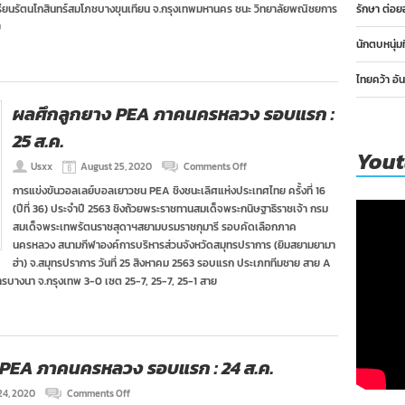
ียนรัตนโกสินทร์สมโภชบางขุนเทียน จ.กรุงเทพมหานคร ชนะ วิทยาลัยพณิชยการ
รักษา ต่อย
นครหลวง
ย
รอบ
แรก
นักตบหนุ่ม
:
27
ไทยคว้า อั
ส.ค.
พร้อม
ผลศึกลูกยาง PEA ภาคนครหลวง รอบแรก :
โปรแกรม
รอบ
25 ส.ค.
สอง
You
on
Usxx
August 25, 2020
Comments Off
ผล
การแข่งขันวอลเลย์บอลเยาวชน PEA ชิงชนะเลิศแห่งประเทศไทย ครั้งที่ 16
ศึก
(ปีที่ 36) ประจำปี 2563 ชิงถ้วยพระราชทานสมเด็จพระกนิษฐาธิราชเจ้า กรม
ลูก
ยาง
สมเด็จพระเทพรัตนราชสุดาฯสยามบรมราชกุมารี รอบคัดเลือกภาค
PEA
นครหลวง สนามกีฬาองค์การบริหารส่วนจังหวัดสมุทรปราการ (ยิมสยามยามา
ภาค
ฮ่า) จ.สมุทรปราการ วันที่ 25 สิงหาคม 2563 รอบแรก ประเภททีมชาย สาย A
นครหลวง
ารบางนา จ.กรุงเทพ 3-0 เซต 25-7, 25-7, 25-1 สาย
รอบ
แรก
:
25
ส.ค.
 PEA ภาคนครหลวง รอบแรก : 24 ส.ค.
on
24, 2020
Comments Off