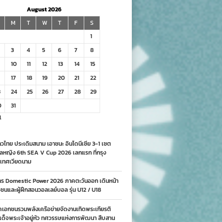
August 2026
M
T
W
T
F
S
1
3
4
5
6
7
8
10
11
12
13
14
15
17
18
19
20
21
22
3
24
25
26
27
28
29
0
31
l
วไทย ประเดิมสนาม เอาชนะ อินโดนีเซีย 3-1 เซต
ลหญิง 6th SEA V Cup 2026 เลกแรก ที่กรุง
เทศเวียดนาม
าร Domestic Power 2026 ภาคตะวันออก เดินหน้า
นและผู้ฝึกสอนวอลเลย์บอล รุ่น U12 / U18
คเอกชนรวมพลังเครือข่ายจัดงานเทิดพระเกียรติ
ด็จพระเจ้าอยู่หัว ทศวรรษแห่งการพัฒนา สืบสาน