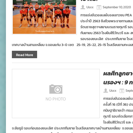
Usxx
September 10, 2020
การแข่งขันวอลเลย์บอลเยาวชน PEA ชิงช
ประจำปี 2563 ชิงถ้วยพระราชทานสมเ
รัตนราชสุดาฯสยามบรมราชกุมารี รอบค
กันยายน 2563 โรงยิมสิริวัณวรี และ ส
รอบรองชนะเลิศ ประเภททีมชาย โรงเรีย
เทศบาลบ้านสามเหลี่ยม จ.ขอนแก่น 3-0 เซต 25-19, 25-22, 25-15 โรงเรียน​ขามทะเลสอ
Read More
ผลศึกลูกยา
นรองฯ : 9 ก
Usxx
Sept
การแข่งขันวอลเลย์
ครั้งที่ 16 (ปีที่ 3
กนิษฐาธิราชเจ้า ก
กุมารี รอบคัดเลือกภ
โรงยิมสิริวัณวรี แล
จ.ชัยภูมิ รอบก่อนรองชนะเลิศ ประเภททีมชาย โรงเรียนเทศบาลบ้านสามเหลี่ยม จ.ขอนแ