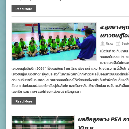
Read More
ส.ลูกยางผ
เยาวชนสู่โอ
Usxx
Sept
เมื่อวันที่ 10 กันย
วอลเลย์บอลแห่งประเ
เยาวชนหญิงในโครงก
เยาวชนสู่โอลิมปิค 2024” ที่ยิมเนเซียม 1 มหาวิทยาลัยรามคำแหง โดยโครงการนี้เป็น
เยาวชนสู่คนของชาติ” มีจุดประสงค์ในการพัฒนานักกีฬาวอลเลย์บอลเยาวชนของไทยให้ม
ตัวแทนทีมชาติในอนาคต สมาคมวอลเลย์บอลได้เรียกนักกีฬาเข้าเก็บตัวฝึกซ้อมตั้งแต่วัน
ซ้อม 15 วันก่อนจะปล่อยตัวกลับสู่ต้นสังกัด และเรียกกลับเข้ามาฝึกซ้อม 15 วัน จนถึงสิ้
เลขาธิการสมาคมฯ และโค้ชยะ ณัฐพนธ์ ศรีสมุทรนาค
Read More
ผลศึกลูกยาง PEA ภา
10 ก.ย.