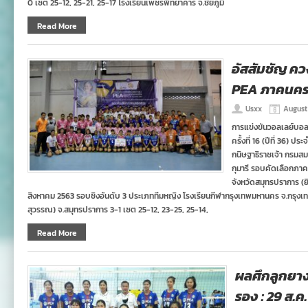
0 เซต 25-12, 25-21, 25-17 โรงเรียนเพชรพิทยาคาร จ.ชัยภูมิ
Read More
อัสสัมชัญ คว
PEA ภาคนค
Usxx
August
การแข่งขันวอลเลย์บอ
ครั้งที่ 16 (ปีที่ 36)
กนิษฐาธิราชเจ้า กรม
กุมารี รอบคัดเลือกภา
จังหวัดสมุทรปราการ (ย
สิงหาคม 2563 รอบชิงอันดับ 3 ประเภททีมหญิง โรงเรียนกีฬากรุงเทพมหานคร จ.กรุงเ
สุวรรณ) จ.สมุทรปราการ 3-1 เซต 25-12, 23-25, 25-14,
Read More
ผลศึกลูกยา
รอง : 29 ส.