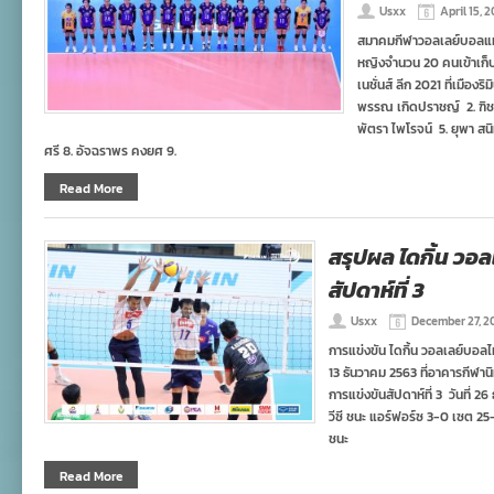
Usxx
April 15, 
สมาคมกีฬาวอลเลย์บอลแห
หญิงจำนวน 20 คนเข้าเก็
เนชั่นส์ ลีก 2021 ที่เมืองริ
พรรณ เกิดปราชญ์ 2. ฑิชา
พัตรา ไพโรจน์ 5. ยุพา สน
ศรี 8. อัจฉราพร คงยศ 9.
Read More
สรุปผล ไดกิ้น วอล
สัปดาห์ที่ 3
Usxx
December 27, 2
การแข่งขัน ไดกิ้น วอลเลย์บอลไท
13 ธันวาคม 2563 ที่อาคารกีฬา
การแข่งขันสัปดาห์ที่ 3 วันที่ 
วีซี ชนะ แอร์ฟอร์ซ 3-0 เซต 25
ชนะ
Read More