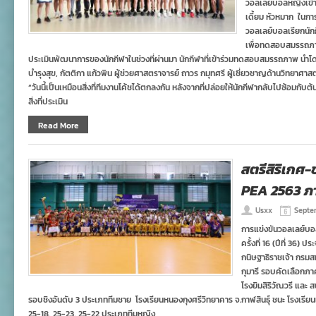
วอลเลย์บอลหญิงเข้
เดี้ยม หัวหมาก ในกา
วอลเลย์บอลเรียกนักก
เพื่อทดสอบสมรรถภาพ 
ประเมินพัฒนาการของนักกีฬาในช่วงที่ผ่านมา นักกีฬาที่เข้าร่วมทดสอบสมรรถภาพ นำโด
บำรุงสุข, กัตติกา แก้วพิน ผู้ช่วยศาสตราจารย์ ถาวร กมุทศรี ผู้เชี่ยวชาญด้านวิทยาศา
“วันนี้เป็นเหมือนสิ่งที่ทีมงานโค้ชได้ตกลงกัน หลังจากที่ปล่อยให้นักกีฬากลับไปซ้อมกับต้น
สิ่งที่ประเมิน
Read More
สตรีสิริเกศ
PEA 2563 ภ
Usxx
Septem
การแข่งขันวอลเลย์บ
ครั้งที่ 16 (ปีที่ 36
กนิษฐาธิราชเจ้า กร
กุมารี รอบคัดเลือกภาค
โรงยิมสิริวัณวรี และ 
รอบชิงอันดับ 3 ประเภททีมชาย โรงเรีย​นหนองกุงศรี​วิทยาคาร​ จ.กาฬสินธุ์ ชนะ โรงเรี
25-18, 25-23, 25-22 ประเภททีมหญิง