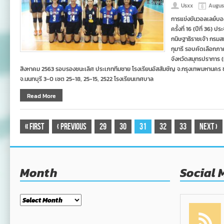
Usxx
Augus
การแข่งขันวอลเลย์บ
ครั้งที่ 16 (ปีที่ 36
กนิษฐาธิราชเจ้า กร
กุมารี รอบคัดเลือกภ
จังหวัดสมุทรปราการ (
สิงหาคม 2563 รอบรองชนะเลิศ ประเภททีมชาย โรงเรียนอัสสัมชัญ จ.กรุงเทพมหานคร ชนะ
จ.นนทบุรี 3-0 เซต 25-18, 25-15, 2522 โรงเรียนเทศบาล
Read More
«
First
‹
Previous
29
30
31
32
33
Next
›
Month
Social 
Month