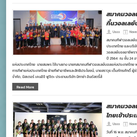
สมาคมวอลเล
กิ้นวอลเลย
Usxx
Nove
สมาคมกีฬาวอลเลย์บ
ประเทศไทย และบริษั
วอลเลย์บอลอาชีพรา
ปี 2564 ณ ชั้น 24 
แห่งประเทศไทย นายสมพร ใช้บางยาง นายกสมาคมกีฬาวอลเลย์บอลแห่งประเทศไทย พร้อ
การกีฬาแห่งประเทศไทย ฝ่ายกีฬาอาชีพและสิทธิประโยชน์, นายสราวุธ เต็มภัทรศักดิ์ ผู้ช่ว
จำกัด, มิสเตอร์ เคนอิจิ ฟูจิตะ ประธานบริษัท มิกาซ่า อินดัสตรี้ส์
Read More
สมาคมวอลเล
ไทยเข้าประ
Usxx
Nove
วันที่ 16 พ.ย. สมาค