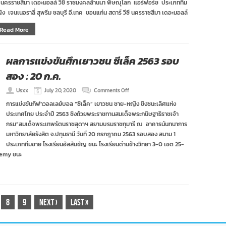
วอลเลย์บอล
ซี นครราชสีมา เดอะมอลล์ วีซี ราชมงคลล้านนา พิษณุโลก แอร์ฟอร์ซ ประเภททีม
ไทย
ิง เจนเนอราลี่ สุพรีม ชลบุรี อี.เทค ขอนแก่น สตาร์ วีซี นครราชสีมา เดอะมอลล์
ลีก
2020
Read More
รอบ
ไฟนัล
ส์
ผลการแข่งขันศึกเยาวชน ซีเล็ค 2563 รอบ
สอง : 20 ก.ค.
on
Usxx
July 20, 2020
Comments Off
ผล
การแข่งขันกีฬาวอลเลย์บอล “ซีเล็ค” เยาวชน ชาย-หญิง ชิงชนะเลิศแห่ง
การ
ประเทศไทย ประจำปี 2563 ชิงถ้วยพระราชทานสมเด็จพระกนิษฐาธิราชเจ้า
แข่งขัน
ศึก
กรม”สมเด็จพระเทพรัตนราชสุดาฯ สยามบรมราชกุมารี ณ อาคารนันทนาการ
เยาวชน
มหาวิทยาลัยรังสิต จ.ปทุมธานี วันที่ 20 กรกฎาคม 2563 รอบสอง สนาม 1
ซี
ประเภททีมชาย โรงเรียนอัสสัมชัญ ชนะ โรงเรียนด่านช้างวิทยา 3-0 เซต 25-
เล็ค
ademy ชนะ
2563
รอบ
สอง
:
20
ก.ค.
8
9
Next
›
Last
»