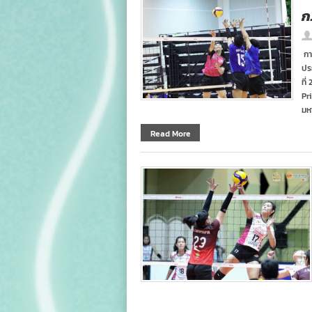
ก
กา
ปร
ที
Pr
มห
Read More