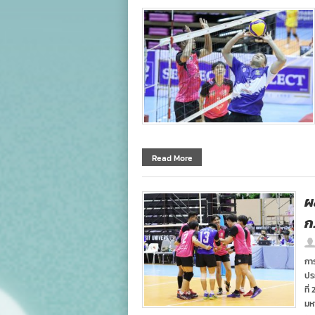
Read More
ผ
ก
กา
ปร
ที
มห