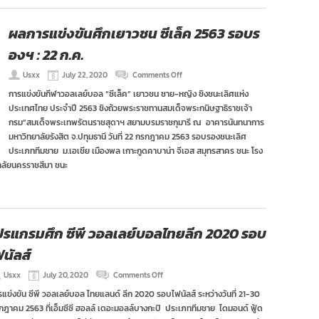
2020
รอบ
ไฟนัล
ผลการแข่งขันศึกเยาวชน ซีเล็ค 2563 รอบร
ส์
องฯ : 22 ก.ค.
:
23
ก.ค.
on
Usxx
July 22, 2020
Comments Off
ผล
การแข่งขันกีฬาวอลเลย์บอล “ซีเล็ค” เยาวชน ชาย-หญิง ชิงชนะเลิศแห่ง
การ
ประเทศไทย ประจำปี 2563 ชิงถ้วยพระราชทานสมเด็จพระกนิษฐาธิราชเจ้า
แข่งขัน
ศึก
กรม”สมเด็จพระเทพรัตนราชสุดาฯ สยามบรมราชกุมารี ณ อาคารนันทนาการ
เยาวชน
มหาวิทยาลัยรังสิต จ.ปทุมธานี วันที่ 22 กรกฎาคม 2563 รอบรองชนะเลิศ
ซี
ประเภททีมชาย ม.เอเชีย เมืองพล เกาะกูดคาบาน่า จีเอส สมุทรสาคร ชนะ โรง
เล็ค
ยาลัยนครราชสีมา ชนะ
2563
รอ
บร
องฯ
:
22
ปรแกรมศึก ซีพี วอลเลย์บอลไทยลีก 2020 รอบ
ก.ค.
ฟนัลส์
on
Usxx
July 20, 2020
Comments Off
โปรแกรม
รแข่งขัน ซีพี วอลเลย์บอล ไทยแลนด์ ลีก 2020 รอบไฟนัลส์ ระหว่างวันที่ 21-30
ศึก
กฎาคม 2563 ที่เอ็มซีซี ฮอลล์ เดอะมอลล์บางกะปิ ประเภททีมชาย ไดมอนด์ ฟู้ด
ซีพี