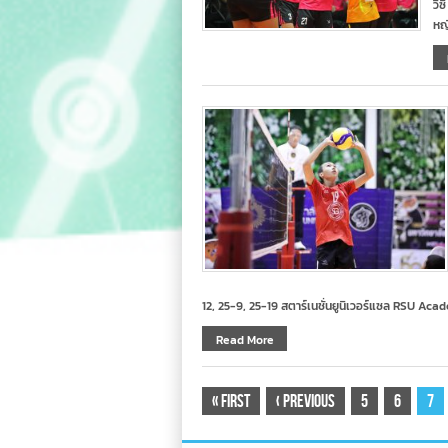
วี
หญ
12, 25-9, 25-19 สตาร์เนชั่นยูนิเวอร์แซล RSU Ac
Read More
«
First
‹
Previous
5
6
7