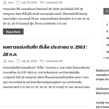
on
Usxx
July 28, 2020
Comments Off
ผล
การแข่งขัน ซีพี วอลเลย์บอล ไทยแลนด์ ลีก 2020 รอบไฟนัลส์ วันที่ 28
การ
S
กรกฎาคม 2563 ที่เอ็มซีซี ฮอลล์ เดอะมอลล์บางกะปิ เป็นเกมนัดที่สี่ ทีมชาย
แข่งขัน
ซีพี
นครราชสีมา เดอะมอลล์ วีซี ชนะ ราชมงคลล้านนา พิษณุโลก 3-0 เซต 25-15,
วอลเลย์บอล
25-23, 25-15 ไดมอนด์ ฟู้ด วีซี ชนะ แอร์ฟอร์ซ 3-0 เซต
2
ไทย
แลนด์
9
Read More
ลีก
2020
16
รอบ
ไฟนัล
2
ผลการแข่งขันศึก ซีเล็ค ประชาชน ข. 2563 :
ส์
3
28 ก.ค.
:
28
« Ju
ก.ค.
on
Usxx
July 28, 2020
Comments Off
ผล
การแข่งขันกีฬาวอลเลย์บอล “ซีเล็ค” ประชาชน ข. ชาย-หญิง ชิงชนะเลิศแห่ง
การ
ทีมนักตบสา
ประเทศไทย ประจำปี 2563 ณ อาคารนันทนาการ มหาวิทยาลัยรังสิต
แข่งขัน
วอลเลย์บอ
ศึก
จ.ปทุมธานี วันที่ 28 กรกฎาคม 2563 เป็นเกมการแข่งขันวันที่หก สนาม 1 รอบ
ฮานอย ประ
ซี
สอง ประเภททีมชาย มหาวิทยาลัยราชภัฏสวนสุนันทา ชนะ มหาวิทยาลัย
เล็ค
เกษตรศาสตร์ 3-0 เซต 27-25, 25-23, 25-21 จามจุรี VC ชนะ ทหารบก ผ่อง
ประชาชน
เปิดโครงก
ข.
พัฒนาเยาวช
2563
:
ภาครัฐ ภา
28
พระบาทสมเ
ก.ค.