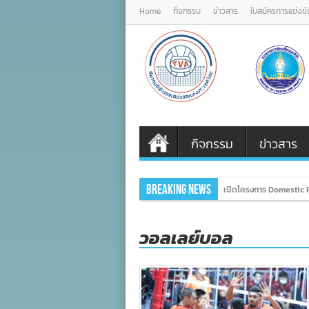
Home
กิจกรรม
ข่าวสาร
ใบสมัครการแข่งขั
กิจกรรม
ข่าวสาร
Breaking News
เปิดโครงการ Domestic P
วอลเลย์บอล