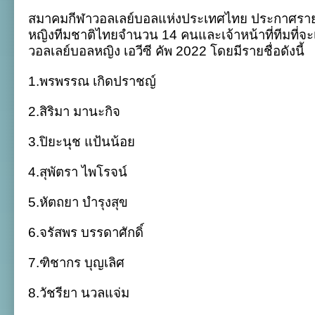
ลูก
สมาคมกีฬาวอลเลย์บอลแห่งประเทศไทย ประกาศรายช
ยาง
เผย
หญิงทีมชาติไทยจำนวน 14 คนและเจ้าหน้าที่ทีมที่จะ
ราย
วอลเลย์บอลหญิง เอวีซี คัพ 2022 โดยมีรายชื่อดังนี้
ชื่อ
สาว
ไทย
1.พรพรรณ เกิดปราชญ์
ลุย
ศึก
2.สิริมา มานะกิจ
เอ
วีซี
คัพ
3.ปิยะนุช แป้นน้อย
4.สุพัตรา ไพโรจน์
5.หัตถยา บำรุงสุข
6.จรัสพร บรรดาศักดิ์
7.ฑิชากร บุญเลิศ
8.วัชรียา นวลแจ่ม