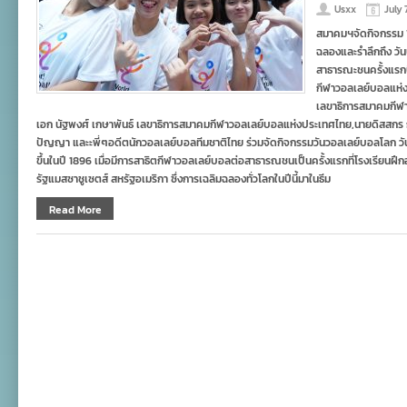
Usxx
July 
สมาคมฯจัดกิจกรรม W
ฉลองและรำลึกถึง วั
สาธารณะชนครั้งแรก
กีฬาวอลเลย์บอลแห่ง
เลขาธิการสมาคมกีฬ
เอก นัฐพงศ์ เกษาพันธ์ เลขาธิการสมาคมกีฬาวอลเลย์บอลแห่งประเทศไทย,นายดิสสกร กุ
ปัญญา และะพี่ๆอดีตนักวอลเลย์บอลทีมชาติไทย ร่วมจัดกิจกรรมวันวอลเลย์บอลโลก วันที
ขึ้นในปี 1896 เมื่อมีการสาธิตกีฬาวอลเลย์บอลต่อสาธารณชนเป็นครั้งแรกที่โรงเรียนฝ
รัฐแมสซาชูเซตส์ สหรัฐอเมริกา ซึ่งการเฉลิมฉลองทั่วโลกในปีนี้มาในธีม
Read More