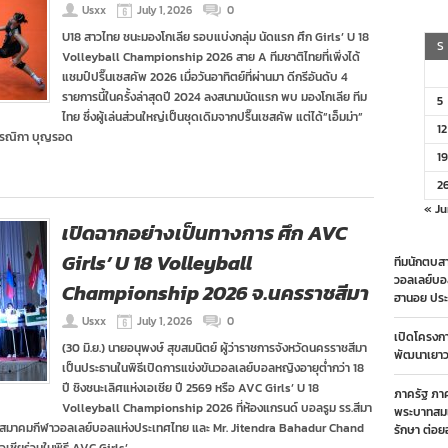
Usxx
July 1, 2026
0
U18 สาวไทย ชนะมองโกเลีย รอบแบ่งกลุ่ม นัดแรก ศึก Girls’ U 18
S
Volleyball Championship 2026 สาย A ทีมชาติไทยที่เพิ่งได้
แชมป์ปริ๊นเซสคัพ 2026 เมื่อวันอาทิตย์ที่ผ่านมา ดีกรีอันดับ 4
รายการนี้ในครั้งล่าสุดปี 2024 ลงสนามนัดแรก พบ มองโกเลีย ทีม
5
ไทย ซึ่งผู้เล่นส่วนใหญ่เป็นชุดเดิมจากปริ๊นเซสคัพ แต่ได้”เอ็มม่า”
12
 กรรณิกา บุญรอด
19
2
« Ju
เปิดฉากอย่างเป็นทางการ ศึก AVC
Girls’ U 18 Volleyball
ทีมนักตบสา
วอลเลย์บอ
Championship 2026 จ.นครราชสีมา
ฮานอย ประ
Usxx
July 1, 2026
0
เปิดโครงก
(30 มิ.ย.) นายอนุพงษ์ สุขสมนิตย์ ผู้ว่าราชการจังหวัดนครราชสีมา
พัฒนาเยาวช
เป็นประธานในพิธีเปิดการแข่งขันวอลเลย์บอลหญิงอายุต่ำกว่า 18
ปี ชิงชนะเลิศแห่งเอเชีย ปี 2569 หรือ AVC Girls’ U 18
ภาครัฐ ภา
Volleyball Championship 2026 ที่ห้องแกรนด์ บอลรูม รร.สีมา
พระบาทสมเ
ยกสมาคมกีฬาวอลเลย์บอลแห่งประเทศไทย และ Mr. Jitendra Bahadur Chand
รักษา ต่อย