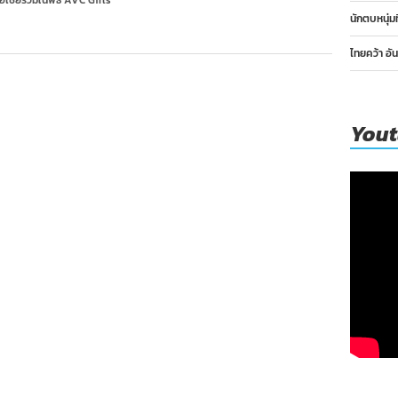
ชียร่วมในพิธี AVC Girls’
นักตบหนุ่ม
ไทยคว้า อั
You