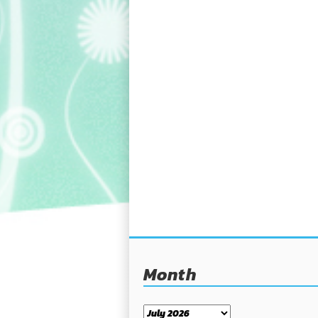
Month
Month