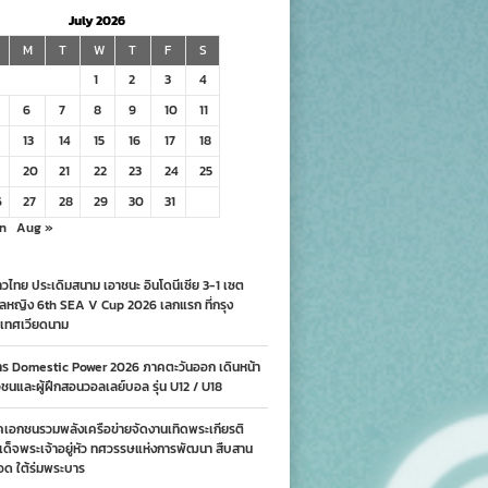
July 2026
M
T
W
T
F
S
1
2
3
4
6
7
8
9
10
11
13
14
15
16
17
18
20
21
22
23
24
25
6
27
28
29
30
31
n
Aug »
วไทย ประเดิมสนาม เอาชนะ อินโดนีเซีย 3-1 เซต
ลหญิง 6th SEA V Cup 2026 เลกแรก ที่กรุง
เทศเวียดนาม
าร Domestic Power 2026 ภาคตะวันออก เดินหน้า
นและผู้ฝึกสอนวอลเลย์บอล รุ่น U12 / U18
คเอกชนรวมพลังเครือข่ายจัดงานเทิดพระเกียรติ
ด็จพระเจ้าอยู่หัว ทศวรรษแห่งการพัฒนา สืบสาน
อด ใต้ร่มพระบาร