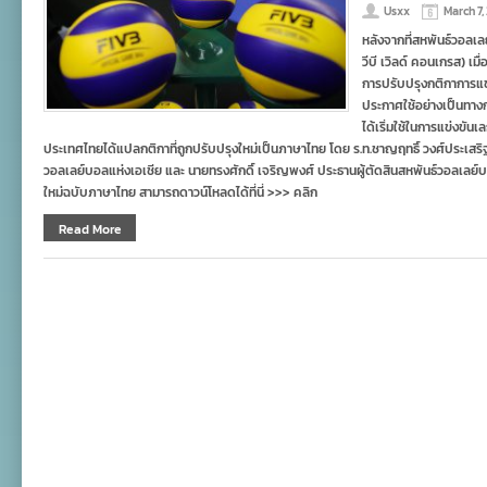
Usxx
March 7,
หลังจากที่สหพันธ์วอลเล
วีบี เวิลด์ คอนเกรส) เมื่
การปรับปรุงกติกาการแ
ประกาศใช้อย่างเป็นทา
ได้เริ่มใช้ในการแข่งขัน
ประเทศไทยได้แปลกติกาที่ถูกปรับปรุงใหม่เป็นภาษาไทย โดย ร.ท.ชาญฤทธิ์ วงศ์ประเสร
วอลเลย์บอลแห่งเอเชีย และ นายทรงศักดิ์ เจริญพงศ์ ประธานผู้ตัดสินสหพันธ์วอลเลย์
ใหม่ฉบับภาษาไทย สามารถดาวน์โหลดได้ที่นี่ >>> คลิก
Read More