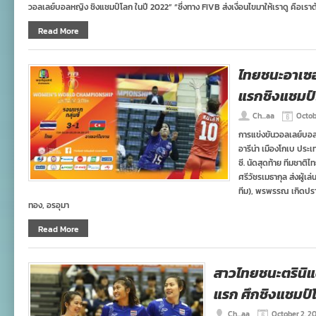
วอลเลย์บอลหญิง ชิงแชมป์โลก ในปี 2022” “ซึ่งทาง FIVB ส่งเงื่อนไขมาให้เราดู คือเรา
Read More
ไทยชนะอาเซอร
แรกชิงแชมป
Ch...aa
Octob
การแข่งขันวอลเลย์บอล
อารีน่า เมืองโกเบ ประเ
ซี. นัดสุดท้าย ทีมชาติ
ศรีวัชรเมธากุล ส่งผู้เล
ทีม), พรพรรณ เกิดปรา
ทอง, อรอุมา
Read More
สาวไทยชนะตรินิแ
แรก ศึกชิงแชมป
Ch...aa
October 2, 2