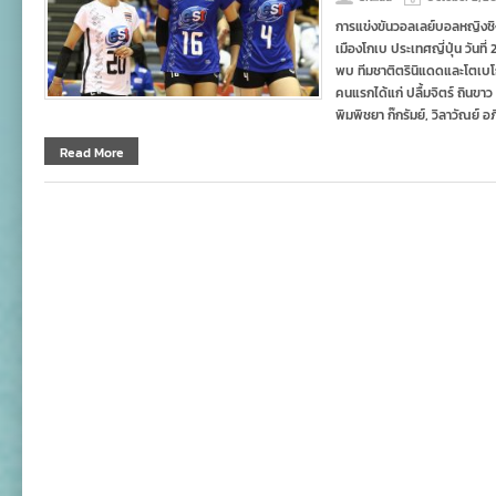
การแข่งขันวอลเลย์บอลหญิงชิง
เมืองโกเบ ประเทศญี่ปุ่น วันที่
พบ ทีมชาติตรินิแดดและโตเบโก โ
คนแรกได้แก่ ปลื้มจิตร์ ถินขาว
พิมพิชยา ก๊กรัมย์, วิลาวัณย์
Read More