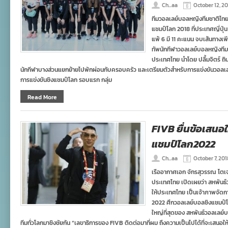
Ch...aa
October 12, 2
ทีมวอลเลย์บอลหญิงทีมชาติไทย 
แชมป์โลก 2018 ที่ประเทศญี่ปุ่น
แพ้ 6 มี 11 คะแนน จบเส้นทางเพีย
ทัพนักกีฬาวอลเลย์บอลหญิงทีม
ประเทศไทย นำโดย ปลื้มจิตร์ ถินข
นักกีฬาบางส่วนแยกย้ายไปพักผ่อนกับครอบครัว และเตรียมตัวสำหรับการแข่งขันวอล
การแข่งขันชิงแชมป์โลก รอบแรก กลุ่ม
Read More
FIVB ยื่นข้อเสนอใ
แชมป์โลก2022
Ch...aa
October 7, 20
เรืออากาศเอก จักรสุวรรณ โต
ประเทศไทย เปิดเผยว่า สหพันธ์
ให้ประเทศไทย เป็นเจ้าภาพจัด
2022 ศึกวอลเลย์บอลชิงแชมป์โลก
ใหญ่ที่สุดของ สหพันธ์วอลเลย์บอ
ทีมทั่วโลกมาชิงชัยกัน “เลขาธิการของ FIVB ติดต่อมาที่ผม ถึงความเป็นไปได้ที่จะเสนอ