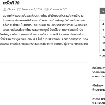
ครั้งที่ 18
on
Ch...aa
December 5, 2018
Comments Off
S
สมา
สมาคมกีฬาวอลเลย์บอลแห่งประเทศไทย เข้ารับมอบเงินรางวัลจากรัฐบาล
คมฯ
โดยกองทุนพัฒนาการกีฬาแห่งชาติ จากการคว้าเหรียญเงินในเอเชียนเกมส์
รับ
2
มอบ
ครั้งที่ 18 ซึ่งนับเป็นเหรียญเงินเหรียญแรกในประวัติศาสตร์การแข่งขันกีฬาเอ
เงิน
เชียนเกมส์ของทีมชาติไทย พลเอกประยุทธ์ จันทร์โอชา นายกรัฐมนตรี เป็น
9
รางวัล
ี่ได้เหรียญรางวัลจากการแข่งขันมหกรรมกีฬานานาชาติ 3 รายการ ประกอบด้วย
จาก
16
รั้งที่ 3 และกีฬายูธโอลิมปิกเกมส์ ครั้งที่ 3 โดยมี พลเอกประวิตร วงษ์สุวรรณ รอง
การ
คว้า
2
าการกระทรวงการท่องเที่ยวและกีฬา และดร.ก้องศักด ยอดมณี ผู้ว่าการ กกท.ร่วมงาน
เหรียญ
3
เงิน
ประวัติศาสตร์
« Ju
ใน
เอ
เชีย
ทีมนักตบสา
น
วอลเลย์บอ
เกมส์
ฮานอย ประ
ครั้ง
ที่
18
เปิดโครงก
พัฒนาเยาวช
ภาครัฐ ภา
พระบาทสมเ