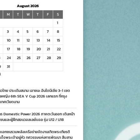
August 2026
M
T
W
T
F
S
1
3
4
5
6
7
8
10
11
12
13
14
15
17
18
19
20
21
22
3
24
25
26
27
28
29
0
31
l
วไทย ประเดิมสนาม เอาชนะ อินโดนีเซีย 3-1 เซต
ลหญิง 6th SEA V Cup 2026 เลกแรก ที่กรุง
เทศเวียดนาม
าร Domestic Power 2026 ภาคตะวันออก เดินหน้า
นและผู้ฝึกสอนวอลเลย์บอล รุ่น U12 / U18
คเอกชนรวมพลังเครือข่ายจัดงานเทิดพระเกียรติ
ด็จพระเจ้าอยู่หัว ทศวรรษแห่งการพัฒนา สืบสาน