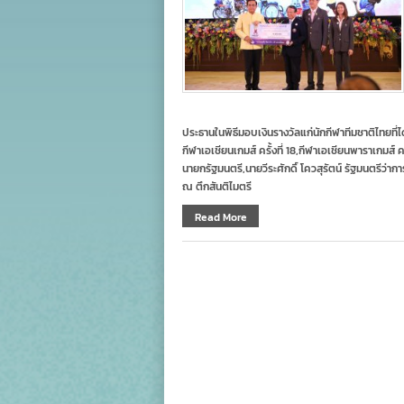
ประธานในพิธีมอบเงินรางวัลแก่นักกีฬาทีมชาติไทยท
กีฬาเอเชียนเกมส์ ครั้งที่ 18,กีฬาเอเชียนพาราเกมส์ ค
นายกรัฐมนตรี,นายวีระศักดิ์ โควสุรัตน์ รัฐมนตรีว่
ณ ตึกสันติไมตรี
Read More