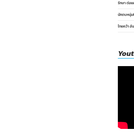
รักษา ต่อย
นักตบหนุ่ม
ไทยคว้า อั
You