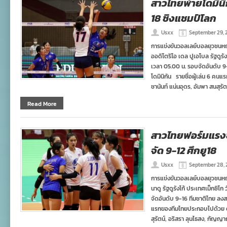
สาวไทยพ่ายโดมินิกั
18 ชิงแชมป์โลก
Usxx
September 29, 
การแข่งขันวอลเลย์บอลยุวชนหญิง 
ออดิโตริโอ เดล ปูเอโบล รัฐดูรัง
เวลา 05.00 น. รอบจัดอันดับ 9
โดมินิกัน รายชื่อผู้เล่น 6 คน
ชานันท์ แน่นอุดร, อัมพา สนสุรั
Read More
สาวไทยฟอร์มแรงช
จัด 9-12 ศึกยู18
Usxx
September 28, 
การแข่งขันวอลเลย์บอลยุวชนหญิง
นาดู รัฐดูรังโก้ ประเทศเม็กซิโ
จัดอันดับ 9-16 ทีมชาติไทย ลงส
แรกของทีมไทยประกอบไปด้วย ดลพ
สุรัตน์, อริสรา ลุนไธสง, กัญญา