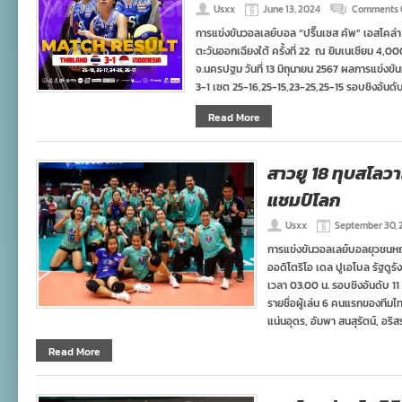
Usxx
June 13, 2024
Comments 
การแข่งขันวอลเลย์บอล “ปริ๊นเซส คัพ” เอสโคล่า รุ
ตะวันออกเฉียงใต้ ครั้งที่ 22 ณ ยิมเนเซียม 4,0
จ.นครปฐม วันที่ 13 มิถุนายน 2567 ผลการแข่งขันมี
3-1 เซต 25-16,25-15,23-25,25-15 รอบชิงอันดับ
Read More
สาวยู 18 ทุบสโลวาเ
แชมป์โลก
Usxx
September 30, 
การแข่งขันวอลเลย์บอลยุวชนหญิง 
ออดิโตริโอ เดล ปูเอโบล รัฐดูรั
เวลา 03.00 น. รอบชิงอันดับ 1
รายชื่อผู้เล่น 6 คนแรกของทีมไ
แน่นอุดร, อัมพา สนสุรัตน์, อร
Read More