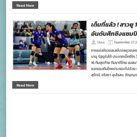
Read More
เต็มที่แล้ว ! สาวย
อันดับศึกชิงแชมป
Usxx
September 27, 
การแข่งขันวอลเลย์บอลยุวชนหญิง
นาดู รัฐดูรังโก้ ประเทศเม็กซิโ
16 ทีมสุดท้าย ทีมชาติไทย ลงสน
แรกของทีมไทยประกอบไปด้วย ดลพ
สุรัตน์, อริสรา ลุนไธสง, ภิญญด
Read More