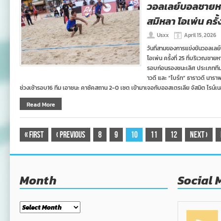
วอลเลย์บอลชายหาด 
สมิหลา โอเพ่น ครั้ง
Usxx
April 15, 2026
วันที่สามของการแข่งขันวอลเลย์
โอเพ่น ครั้งที่ 25 ที่บริเวณช
รอบก่อนรองชนะเลิศ ประเภทที
าวดี และ “ไบร์ท” ธาราวดี นาราพ
ช่วงเช้ารอบ16 ทีม เอาชนะ คาซัคสถาน 2-0 เซต เข้ามาเจอกับออสเตรเลีย จัสมิต ไรน์เน
Read More
«
First
‹
Previous
8
9
10
11
12
Next
›
Month
Social 
Month