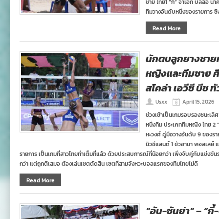
ชาย ไทย1 “กี้” จ่าเอก บัลลือ นา
ทีมวางอันดับหนึ่งของรายการ ชิง
Read More
นักตบลูกยางชายหา
หญิงและทีมชาย ศ
สโคล่า เอวีซี บีช ทั
Usxx
April 15, 2026
ช่วงเช้าเป็นเกมรอบรองชนะเลิศ 
หนึ่งทีม ประเภททีมหญิง ไทย 2 “
หะวงศ์ คู่มือวางอันดับ 9 ของราย
นิวซีแลนด์ 1 ชัวอานา พอลเลย์ แล
รายการ เป็นเกมที่สาวไทยทำเต็มที่แล้ว ด้วยประสบการณ์ที่น้อยกว่า เพิ่งจับคู่กับแข่งข
กว่า แต่ถูกตีเสมอ ต้องเล่นเซตตัดสิน เซตที่สามจังหวะบอลแรกของทีมไทยไม่ดี
Read More
“อัน-ซันย่า” – “กี