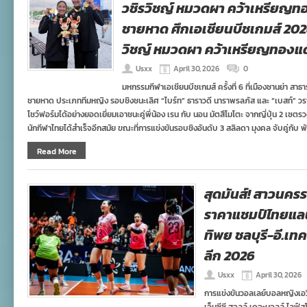
วชิรวิชญ์ หมวดผา คว้าเหรียญ
ชายหาด ศึกเอเชียนบีชเกมส์ 2026 
วิชญ์ หมวดผา คว้าเหรียญทองแ
Usxx
April 30, 2026
0
มหกรรมกีฬาเอเชียนบีชเกมส์ ครั้งที่ 6 ที่เมืองซานย่า 
ชายหาด ประเภททีมหญิง รอบชิงชนะเลิศ “ไบร์ท” ธาราวดี นาราพรลภัส และ “เบสท์” วร
โชว์ฟอร์มได้อย่างยอดเยี่ยมเอาชนะคู่พี่น้อง เรน กับ นอน มัตสึโมโตะ จากญี่ปุ่น 2 เซต
นักกีฬาไทยได้สำเร็จอีกสมัย ขณะที่การแข่งขันรอบชิงอันดับ 3 สลิลดา มุงคล จับคู่กับ พ
Read More
สุดมันส์! สาวนคร
ราคาแชมป์ไทยแลนด
ทิพย ชลบุรี-อี.เทค
ลีก 2026
Usxx
April 30, 2026
การแข่งขันวอลเลย์บอลหญิงเอว