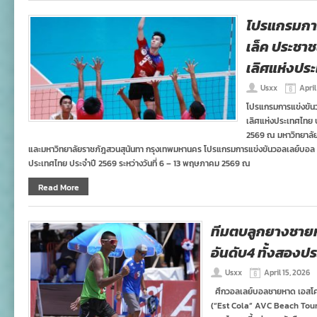
โปรแกรมการ
เล็ค ประชาช
เลิศแห่งปร
Usxx
April
โปรแกรมการแข่งขันว
เลิศแห่งประเทศไทย ป
2569 ณ มหาวิทยาลัย
และมหาวิทยาลัยราชภัฎสวนสุนันทา กรุงเทพมหานคร โปรแกรมการแข่งขันวอลเลย์บอล ซ
ประเทศไทย ประจำปี 2569 ระหว่างวันที่ 6 – 13 พฤษภาคม 2569 ณ
Read More
ทีมตบลูกยางชายห
อันดับ4 ทั้งสองป
Usxx
April 15, 2026
ศึกวอลเลย์บอลชายหาด เอสโคล่า เ
(“Est Cola” AVC Beach Tour 