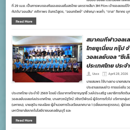
เอ็มซีซี ฮอลล์ เดอะมอลล์ ไลฟ์ส
ที่ 29 เม.ย. เป็นการพบของกันเองของสโมสรไทย นครราชสีมา 3M Film เจ้าของแชมป์ไทย
กัปตัน“ออมสิน” ศศิภาพร จันทรวิสูตร, “ออมทรัพย์” ปพัชญา พลทำ, “ตาล” ฑิชากร บุญ
Read More
สมาคมกีฬาวอลเลย
ไทยยูเนี่ยน กรุ๊ป 
วอลเลย์บอล “ซีเล็
ประเทศไทย ประจำ
Usxx
April 28, 2026
นายสมพร ใช้บางยาง นายกสมาค
ประธานแถลงข่าว การแข่งขัน วอ
ประเทศไทย ประจำปี 2569 โดยมี เรืออากาศโทชาญฤทธิ์ วงษ์ประเสริฐ เลขาธิการกิตต
วอลเลย์บอลแห่งประเทศไทย, นางสาวณัฐวีณ์ วชิรทวีพัฒน์ ผู้จัดการทั่วไป บริหารกลุ่มตลา
(มหาชน), นายสุบิน ทองน้อย ผู้อำนวยการโรงเรียนเทศบาล 1 (เยี่ยมเกษสุวรรณ), ผู้ช่วย
มหาวิทยาลัยเทคโนโลยีราชมงคลธัญบุรี และ
Read More