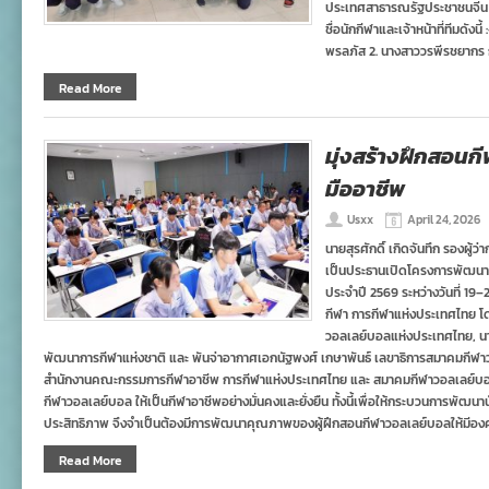
ประเทศสาธารณรัฐประชาชนจีน ร
ชื่อนักกีฬาและเจ้าหน้าที่ทีมดังน
พรลภัส 2. นางสาววรพีรชยากร 
Read More
มุ่งสร้างฝึกสอนกี
มืออาชีพ
Usxx
April 24, 2026
นายสุรศักดิ์ เกิดจันทึก รองผู้
เป็นประธานเปิดโครงการพัฒนาผ
ประจำปี 2569 ระหว่างวันที่ 1
กีฬา การกีฬาแห่งประเทศไทย 
วอลเลย์บอลแห่งประเทศไทย, นายท
พัฒนาการกีฬาแห่งชาติ และ พันจ่าอากาศเอกนัฐพงศ์ เกษาพันธ์ เลขาธิการสมาคมกีฬา
สำนักงานคณะกรรมการกีฬาอาชีพ การกีฬาแห่งประเทศไทย และ สมาคมกีฬาวอลเลย์บอลแ
กีฬาวอลเลย์บอล ให้เป็นกีฬาอาชีพอย่างมั่นคงและยั่งยืน ทั้งนี้เพื่อให้กระบวนการพัฒ
ประสิทธิภาพ จึงจำเป็นต้องมีการพัฒนาคุณภาพของผู้ฝึกสอนกีฬาวอลเลย์บอลให้มีองค์
Read More