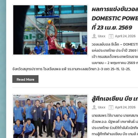
ผลการแข่งขันวอลเ
DOMESTIC POWER
ที่ 23 เม.ย. 2569
Usxx
April 24, 2026
วอลเลย์บอล ซีเล็ค – DOMEST
แห่งประเทศไทย ประจำปี 2569 
เจ้า กรมสมเด็จพระเทพรัตนราชสุ
เมษายน – 2 พฤษภาคม 2569 ณ 
จังหวัดสมุทรปราการ โรงเรียนพล แพ้ รร.ขามทะเลสอวิทยา 2-3 เชต 25-15, 12-25,
Read More
สู้ศึกเอเชียน บีช เก
Usxx
April 24, 2026
นายสมพร ใช้บางยาง นายกสมา
ด้วยพ.อ.อ. นัฐพงศ์ เกษาพันธ์
ประเทศไทย ร่วมให้กำลังใจนักก
ทางสู้ศึกกีฬาเอเชียน บีช เกมส์ 