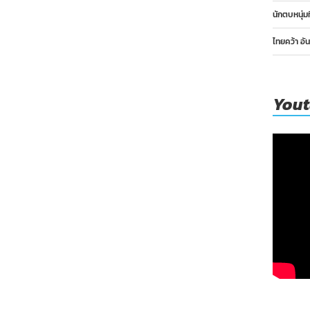
นักตบหนุ่ม
ไทยคว้า อั
You