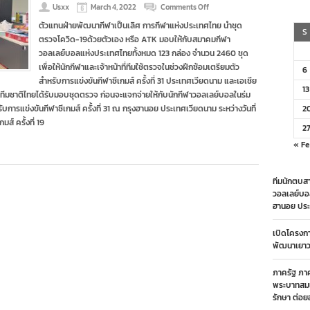
on
Usxx
March 4, 2022
Comments Off
กกท.มอบ
ตัวแทนฝ่ายพัฒนากีฬาเป็นเลิศ การกีฬาแห่งประเทศไทย นำชุด
ชุด
S
ตรวจโควิด-19ด้วยตัวเอง หรือ ATK มอบให้กับสมาคมกีฬา
ตรวจ
ATK
วอลเลย์บอลแห่งประเทศไทยทั้งหมด 123 กล่อง จำนวน 2460 ชุด
ทัพ
เพื่อให้นักกีฬาและเจ้าหน้าที่ทีมใช้ตรวจในช่วงฝึกซ้อมเตรียมตัว
6
ลูก
สำหรับการแข่งขันกีฬาซีเกมส์ ครั้งที่ 31 ประเทศเวียดนาม และเอเชีย
ยาง
13
กกีฬาทีมชาติไทยได้รับมอบชุดตรวจ ก่อนจะแจกจ่ายให้กับนักกีฬาวอลเลย์บอลในร่ม
ไทย
เตรียม
การแข่งขันกีฬาซีเกมส์ ครั้งที่ 31 ณ กรุงฮานอย ประเทศเวียดนาม ระหว่างวันที่
2
ศึก
์ ครั้งที่ 19
ซีเกมส์-
2
เอ
« F
เชีย
น
เกมส์
ทีมนักตบสา
วอลเลย์บอ
ฮานอย ประ
เปิดโครงก
พัฒนาเยาวช
ภาครัฐ ภา
พระบาทสมเ
รักษา ต่อย