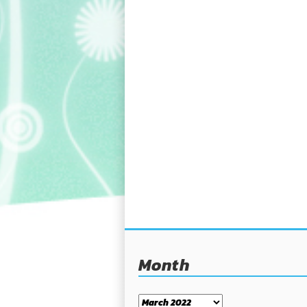
Month
Month