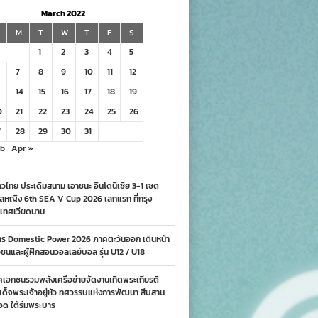
March 2022
M
T
W
T
F
S
1
2
3
4
5
7
8
9
10
11
12
14
15
16
17
18
19
0
21
22
23
24
25
26
7
28
29
30
31
eb
Apr »
วไทย ประเดิมสนาม เอาชนะ อินโดนีเซีย 3-1 เซต
ลหญิง 6th SEA V Cup 2026 เลกแรก ที่กรุง
เทศเวียดนาม
าร Domestic Power 2026 ภาคตะวันออก เดินหน้า
นและผู้ฝึกสอนวอลเลย์บอล รุ่น U12 / U18
คเอกชนรวมพลังเครือข่ายจัดงานเทิดพระเกียรติ
ด็จพระเจ้าอยู่หัว ทศวรรษแห่งการพัฒนา สืบสาน
อด ใต้ร่มพระบาร