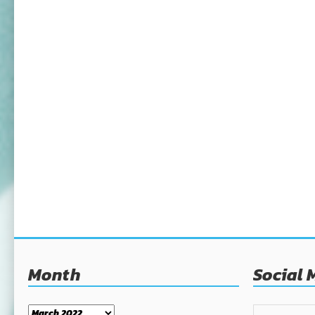
Month
Social 
Month