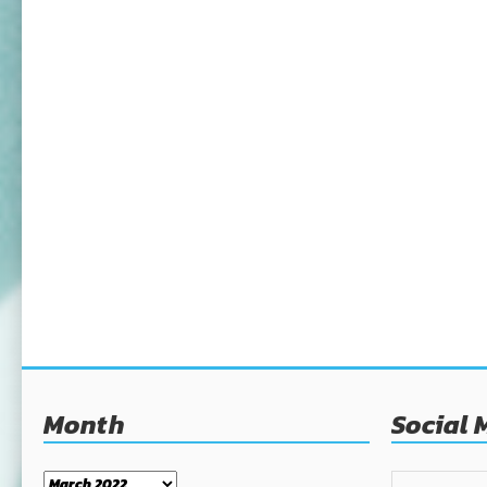
Month
Social 
Month