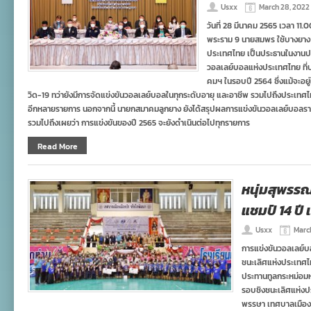
Usxx
March 28, 2022
วันที่ 28 มีนาคม 2565 เวลา 11.
พระราม 9 นายสมพร ใช้บางยา
ประเทศไทย เป็นประธานในงานป
วอลเลย์บอลแห่งประเทศไทย ที่
คมฯ ในรอบปี 2564 ซึ่งแม้จะอ
วิด-19 ทว่ายังมีการจัดแข่งขันวอลเลย์บอลในทุกระดับอายุ และอาชีพ รวมไปถึงประเทศไ
อีกหลายรายการ นอกจากนี้ นายกสมาคมลูกยาง ยังได้สรุปผลการแข่งขันวอลเลย์บอลร
รวมไปถึงเผยว่า การแข่งขันของปี 2565 จะยังดำเนินต่อไปทุกรายการ
Read More
หนุ่มสุพรร
แชมป์ 14 ปี
Usxx
Marc
การแข่งขันวอลเลย์บอล
ชนะเลิศแห่งประเทศไทย 
ประทานทูลกระหม่อม
รอบชิงชนะเลิศแห่ง
พรรษา เทศบาลเมืองเม