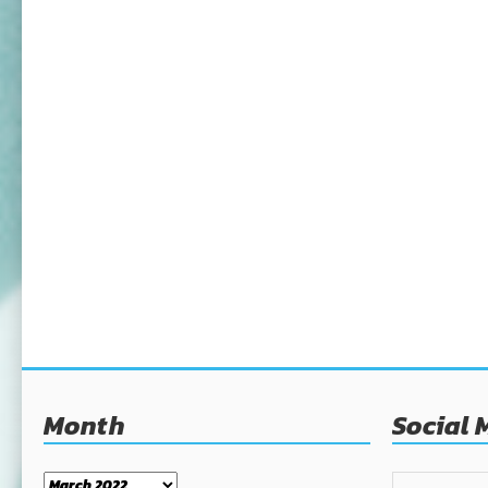
Month
Social 
Month