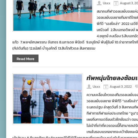
Usxx
August 3, 2
สมาคมกีฬาวอลเลย์บอลแห่ง
วอลเลย์บอลชายทีมชาติไทยที
พีทีวี “เอสโคล่า” 2022 เอวีซ
มณีวงศ์ 2.สิบเอกอดิพงษ์
4.ชยุตย์ คงเรือง 5.สิบเอกฉ
แก้ว 7.พลฯอัศนพรรณ จันทจร 8.นภาเดช พินิจดี 9.อนุรักษ์ พันธุ์รัมย์ 10.จ่าอากาศ
(กัปตันทีม) 12.ธนัสถ์ บำรุงภักดี 13.สิบโทศิวดล สันหาธรรม
Read More
ทัพหนุ่มไทยลงซ้อมเต
Usxx
August 3, 2022
ความเคลื่อนไหวของทีมวอลเลย์บอล
วอลเลย์บอลชาย พีพีทีวี “เอสโคล่า” 2
จ.นครปฐม ล่าสุดวันที่ 3 สิงหาคมทั
กีฬาการกีฬาแห่งประเทศไทย “จูน
เผยถึงการเตรียมตัวฝึกซ้อมว่า ตอนนี
ไม่เข้าที่เท่าที่ควรตอนนี้ก็สามารถป
เกมในรอบแรกอยากจะคว้าชัยชนะนัดแร