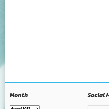
Month
Social 
Month