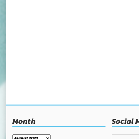
Month
Social 
Month