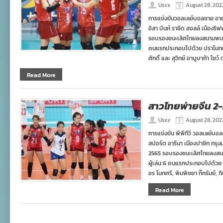
Usxx
August 28, 202
การแข่งขันวอลเลย์บอลชาย อายุ
อิสา บินห์ ราชิด ฮอลล์ เมืองริ
รอบรองชนะเลิศไทยลงสนามพบกับอิ
คนแรกประกอบไปด้วย ปราโมทย์ ย
ศักดิ์ และ สุวิทย์ อาบูบาก้า โซว์
Read More
สาวไทยพ่ายจีน 2-3 
Usxx
August 28, 202
การแข่งขัน พีพีทีวี วอลเลย์บอล
สปอร์ต อารีนา เมืองปาซิก กรุงม
2565 รอบรองชนะเลิศไทยลงสนาม
ผู้เล่น 6 คนแรกประกอบไปด้วย
อร โมกศรี, พิมพิชยา ก๊กรัมย์, 
Read More