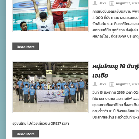
Usxx
August 13, 202
การแข่งขันอลเลย์บอลชาย พีพีที
4,000 ที่นั่ง เทศบาลนครนครป
จัดอันดับ 5-8 ทีมชาติไทยลงสนา
ศดทมนต์ชัย สุภจิรกุล ส่งผู้เ
ผลภิญโญ , ฉัตรมงคล ประเกตุแก
Read More
หนุ่มไทยยู 18 บินส
เอเชีย
Usxx
August 13, 202
วันที่ 13 สิงหาคม 2565 เวลา 
ใช้บางยาง นายกสมาคมกีฬาวอลเ
ยุวชนชายทีมชาติไทย ที่ออกเดิ
อายุต่ำกว่า 18 ปี ชิงชนะเลิศแห่ง
ประเทศอิหร่าน ระหว่างวันที่ 
ยุวชนไทย ไปด้วยเที่ยวบิน QR837 เวลา
Read More