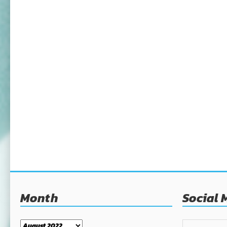
Month
Social 
Month