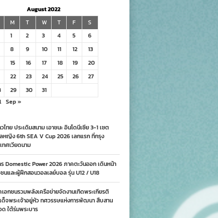
August 2022
M
T
W
T
F
S
1
2
3
4
5
6
8
9
10
11
12
13
15
16
17
18
19
20
22
23
24
25
26
27
8
29
30
31
l
Sep »
วไทย ประเดิมสนาม เอาชนะ อินโดนีเซีย 3-1 เซต
ลหญิง 6th SEA V Cup 2026 เลกแรก ที่กรุง
เทศเวียดนาม
าร Domestic Power 2026 ภาคตะวันออก เดินหน้า
นและผู้ฝึกสอนวอลเลย์บอล รุ่น U12 / U18
คเอกชนรวมพลังเครือข่ายจัดงานเทิดพระเกียรติ
ด็จพระเจ้าอยู่หัว ทศวรรษแห่งการพัฒนา สืบสาน
อด ใต้ร่มพระบาร