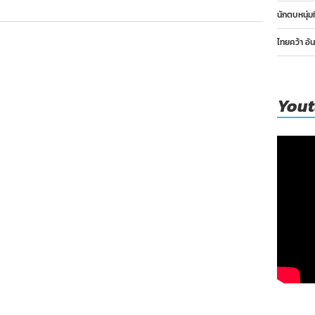
3
นักตบหนุ่ม
ศึก
เอ
วีซี
ไทยคว้า อั
คัพ
You