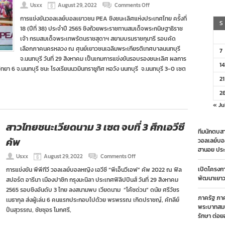
on
Usxx
August 29, 2022
Comments Off
ผล
การแข่งขันวอลเลย์บอลเยาวชน PEA ชิงชนะเลิศแห่งประเทศไทย ครั้งที่
แข่งขัน
S
18 (ปีที่ 38) ประจำปี 2565 ชิงถ้วยพระราชทานสมเด็จพระกนิษฐาธิราช
ศึก
ลูก
เจ้า กรมสมเด็จพระเทพรัตนราชสุดาฯ สยามบรมราชกุมารี รอบคัด
ยาง
เลือกภาคนครหลวง ณ ศุนย์เยาวชนเฉลิมพระเกียรติเทศบาลนนทบุรี
7
PEA
จ.นนทบุรี วันที่ 29 สิงหาคม เป็นเกมการแข่งขันรอบรองชนะเลิศ ผลการ
2565
14
ิทยา 6 จ.นนทบุรี ชนะ โรงเรียนนวมินทราชูทิศ หอวัง นนทบุรี จ.นนทบุรี 3-0 เซต
ภาค
นครหลวง
21
:
รอบ
2
รอง
« Ju
ชนะ
เลิศ
สาวไทยชนะเวียดนาม 3 เซต จบที่ 3 ศึกเอวีซี
ทีมนักตบสา
คัพ
วอลเลย์บอ
ฮานอย ประ
on
Usxx
August 29, 2022
Comments Off
สาว
เปิดโครงก
การแข่งขัน พีพีทีวี วอลเลย์บอลหญิง เอวีซี “พีเอ็นวีเอฟ” คัพ 2022 ณ ฟิล
ไทย
พัฒนาเยาวช
สปอร์ต อารีนา เมืองปาซิก กรุงมะนิลา ประเทศฟิลิปปินส์ วันที่ 29 สิงหาคม
ชนะ
เวียดนาม
2565 รอบชิงอันดับ 3 ไทย ลงสนามพบ เวียดนาม “โค้ชด่วน” ดนัย ศรีวัชร
3
ภาครัฐ ภา
เมธากุล ส่งผู้เล่น 6 คนแรกประกอบไปด้วย พรพรรณ เกิดปราชญ์, คัทลีย์
เซต
พระบาทสมเ
ปิ่นสุวรรณ, ชัชชุอร โมกศรี,
จบ
รักษา ต่อย
ที่