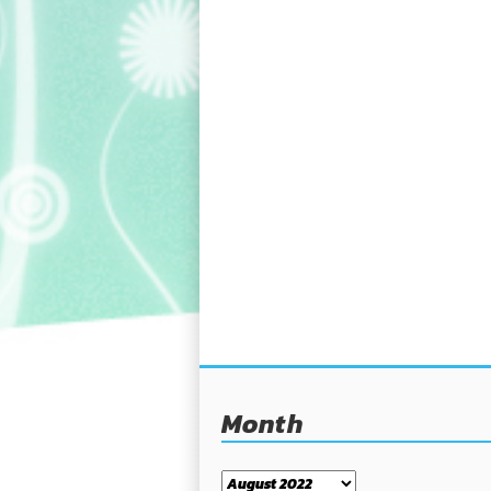
Month
Month