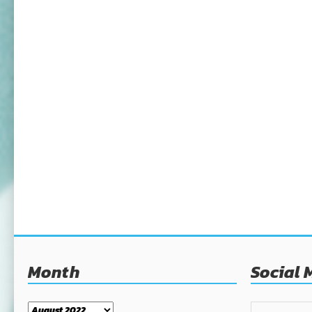
Month
Social 
Month