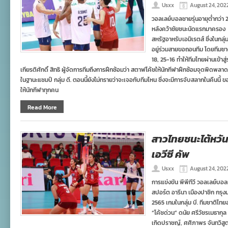
Usxx
August 24, 202
วอลเลย์บอลชายรุ่นอายุต่ำกว่า
หลังคว้าชัยชนะนัดแรกมาครอง
สหรัฐอาหรับเอมิเรตส์ ซึ่งในกลุ่ม
อยู่ร่วมสายขอถอนทีม โดยทีมชา
18, 25-16 ทำให้ทีมไทยผ่านเข้าส
เกียรติศักดิ์ สิทธิ ผู้จัดการทีมถึงการฝึกซ้อมว่า สตาฟโค้ชให้นักกีฬาฝึกซ้อมจุดพิดพล
ในฐานะแชมป์ กลุ่ม ดี. ตอนนี้ยังไม่ทรายว่าจะเจอกับทีมไหน ซึ่งจะมีการจับสลากในคืนน
ให้นักกีฬาทุกคน
Read More
สาวไทยชนะไต้หวั
เอวีซี คัพ
Usxx
August 24, 202
การแข่งขัน พีพีทีวี วอลเลย์บอล
สปอร์ต อารีนา เมืองปาซิก กรุงม
2565 เกมในกลุ่ม บี. ทีมชาติไ
“โค้ชด่วน” ดนัย ศรีวัชรเมธาก
เกิดปราชญ์, ศศิภาพร จันทวิสูตร