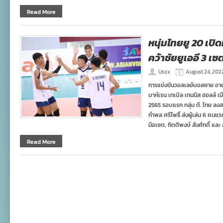
Read More
หนุ่มไทยยู 20 เปิด
คว้าชัยยูเออี 3 เซ
Usxx
August 24, 202
การแข่งขันวอลเลย์บอลชาย อายุ
บาห์เรน เทเบิล เทนนิส ฮอลล์ เม
2565 รอบแรก กลุ่ม ดี. ไทย ลง
กำพล ศรีโพธิ์ ส่งผู้เล่น 6 ค
มือเซต, กิตติพงษ์ สังศักดิ์ และ ส
Read More