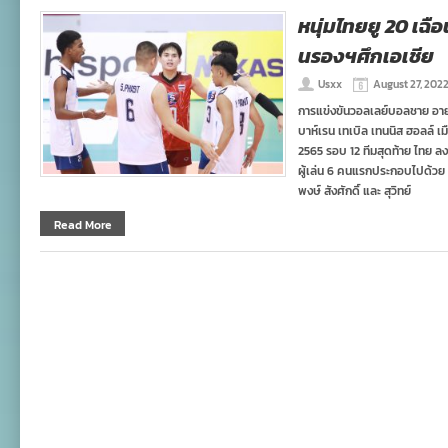
หนุ่มไทยยู 20 เฉื
นรองฯศึกเอเชีย
Usxx
August 27, 202
การแข่งขันวอลเลย์บอลชาย อายุ
บาห์เรน เทเบิล เทนนิส ฮอลล์ เ
2565 รอบ 12 ทีมสุดท้าย ไทย ลง
ผู้เล่น 6 คนแรกประกอบไปด้วย 
พงษ์ สังศักดิ์ และ สุวิทย์
Read More