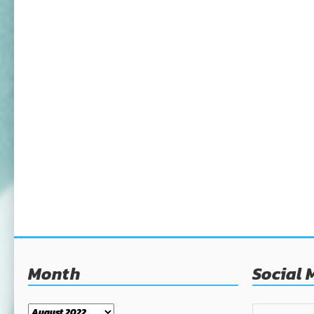
Month
Social 
Month