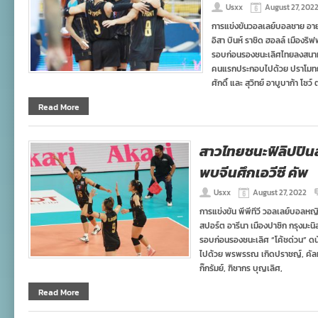
Usxx
August 27, 202
การแข่งขันวอลเลย์บอลชาย อายุ
อิสา บินห์ ราชิด ฮอลล์ เมืองริ
รอบก่อนรองชนะเลิศไทยลงสนามพบก
คนแรกประกอบไปด้วย ปราโมทย์ ย
ศักดิ์ และ สุวิทย์ อาบูบาก้า โซว์
Read More
สาวไทยชนะฟิลิปปิน
พบจีนศึกเอวีซี คัพ
Usxx
August 27, 2022
การแข่งขัน พีพีทีวี วอลเลย์บอลหญิ
สปอร์ต อารีนา เมืองปาซิก กรุงมะนิ
รอบก่อนรองชนะเลิศ “โค้ชด่วน” ดนั
ไปด้วย พรพรรณ เกิดปราชญ์, คัลทรี
ก๊กรัมย์, ฑิชากร บุญเลิศ,
Read More