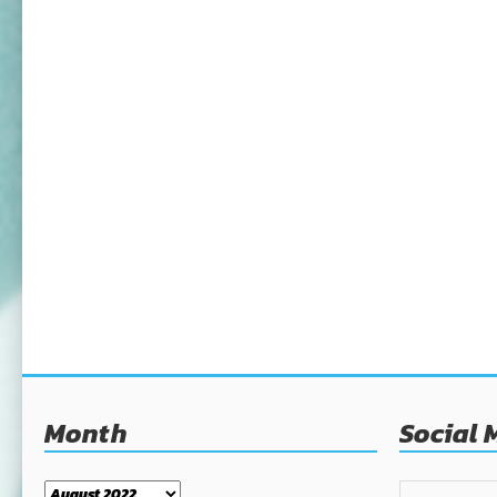
Month
Social 
Month