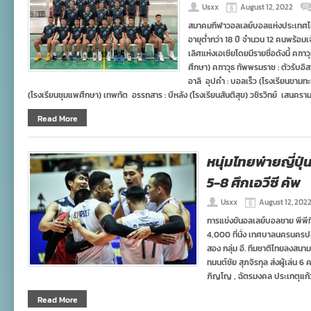
Usxx
August 12, 2022
สมาคมกีฬาวอลเลย์บอลแห่งประเทศไท
อายุต่ำกว่า 18 ปี จำนวน 12 คนพร้อมเจ้
เลิศแห่งเอเชียโดยมีรายชื่อดังนี้ คฑา
ศึกษา) คฑาวุธ ทัพพรมราช : ตัวรับอิ
อาลิ อุปคำ : บอลเร็ว (โรงเรียนขามทะ
(โรงเรียนชุมแพศึกษา) เทพทัต อรรถสาร : บีหลัง (โรงเรียนสันติสุข) วชิรวิทย์ เสนคราม
Read More
หนุ่มไทยพ่ายญี่ปุ
5-8 ศึกเอวีซี คัพ
Usxx
August 12, 202
การแข่งขันอลเลย์บอลชาย พีพีที
4,000 ที่นั่ง เทศบาลนครนครป
สอง กลุ่ม อี. ทีมชาติไทยลงสนาม
ทมนต์ชัย สุภจิรกุล ส่งผู้เล่
ภิญโญ , ฉัตรมงคล ประเกตุแก้ว,
Read More