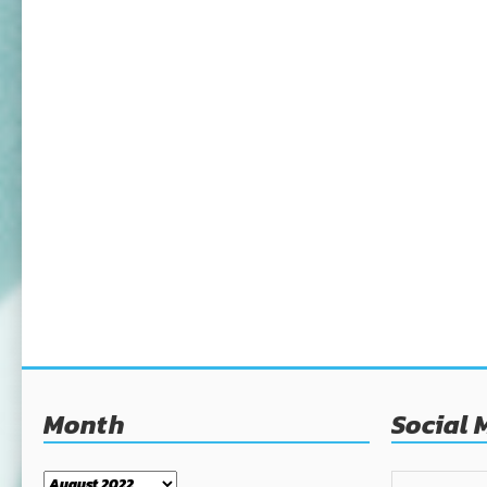
Month
Social 
Month