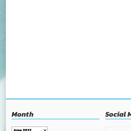
Month
Social 
Month