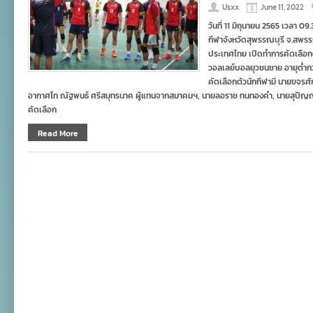
Usxx
June 11, 2022
วันที่ 11 มิถุนายน 2565 เวลา 
กีฬาจังหวัดสุพรรณบุรี จ.สพร
ประเทศไทย เปิดทำการคัดเลือกตั
วอลเลย์บอลยุวชนชาย อายุต่ำกว่
คัดเลือกตัวนักกีฬามี นายขจรศัก
อากาศโท ณัฐพนธ์ ศรีสมุทรนาค ผู้แทนจากสมาคมฯ, นายลอราช ทนทองคำ, นายสุปัญ
คัดเลือก
Read More