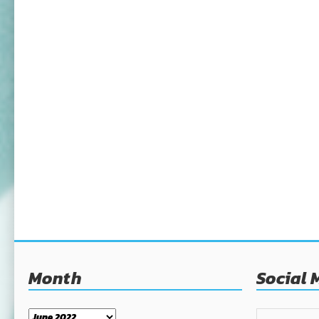
Month
Social 
Month