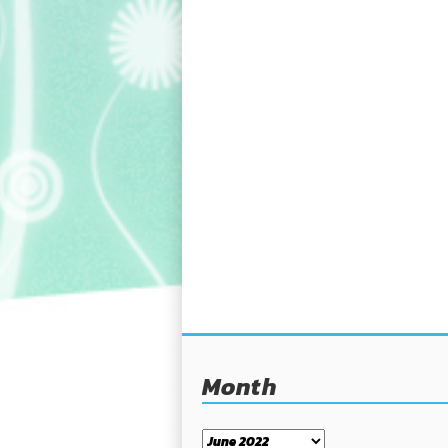
Month
Month