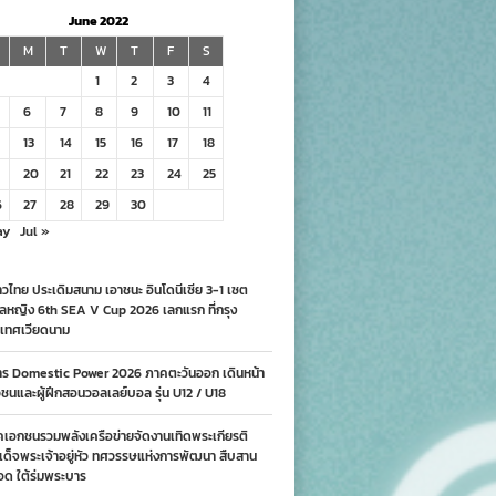
June 2022
M
T
W
T
F
S
1
2
3
4
6
7
8
9
10
11
13
14
15
16
17
18
20
21
22
23
24
25
6
27
28
29
30
ay
Jul »
วไทย ประเดิมสนาม เอาชนะ อินโดนีเซีย 3-1 เซต
ลหญิง 6th SEA V Cup 2026 เลกแรก ที่กรุง
เทศเวียดนาม
าร Domestic Power 2026 ภาคตะวันออก เดินหน้า
นและผู้ฝึกสอนวอลเลย์บอล รุ่น U12 / U18
คเอกชนรวมพลังเครือข่ายจัดงานเทิดพระเกียรติ
ด็จพระเจ้าอยู่หัว ทศวรรษแห่งการพัฒนา สืบสาน
อด ใต้ร่มพระบาร