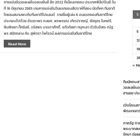
การแข่งขันวอลเลย์บอลเนชั่นส์ ลีก 2022 ที่เมืองเกซอน ประเทศฟิลิปปินส์ วัน
ไทย
ที่ 16 มิถุนายน 2565 เกมการแข่งขันวันแรกของสัปดาห์ที่สอง นัดที่หก ทีมชาติ
พ่าย
โปแลนด์
S
ไทยลงสนามพบกับทีมชาติโปแลนด์ รายชื่อผู้เล่น 6 คนแรกของทีมชาติไทย
2-
ประกอบไปด้วย อัจฉราพร คงยศ, พรพรรณ เกิดปราชญ์, ชัชชุอร โมกศรี,
3
พิมพิชยา ก๊กรัมย์, จรัสพร บรรดาศักดิ์, แก้วกัลยา กมุทะลา ตัวรับอิสระ ณัฐ
เซต
5
พร สนิทกลาง กับ สุพัตรา ไพโรจน์ ผลการแข่งขันทีมชาติไทย
ศึก
เนชั่นส์
12
ลีก
Read More
19
2
« M
ทีมนักตบสา
วอลเลย์บอ
ฮานอย ประ
เปิดโครงก
พัฒนาเยาวช
ภาครัฐ ภา
พระบาทสมเ
รักษา ต่อย