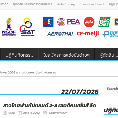
นต่างๆ
ผู้ตัดสิน และกติการวอลเลย์บอล
Anti-Doping
Green Heart Event
ปฏิทิน
ปฏิทินกิจกรรม
ใบสมัครการแข่งขันต่างๆ
ผู้ตัดสิ
ower 2026 ภาคตะวันออก เดินหน้าพัฒนาเยาวชนและผู้ฝึกสอนวอลเลย์บอล รุ่น U12
22/07/2026
สาวไทยพ่ายโปแลนด์ 2-3 เซตศึกเนชั่นส์ ลีก
ปฏิทิ
on
Usxx
June 16, 2022
Comments Off
สาว