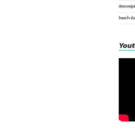
นักตบหนุ่ม
ไทยคว้า อั
You