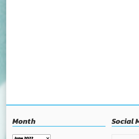
Month
Social 
Month