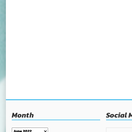
Month
Social 
Month