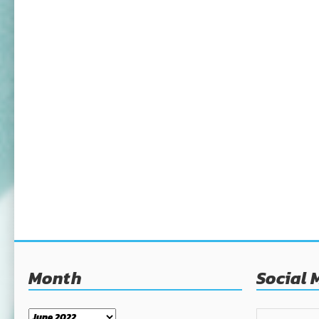
Month
Social 
Month