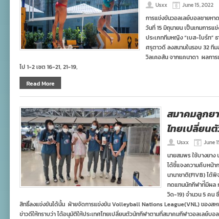
Usxx
June 15, 2022
การแข่งขันวอลเลย์บอลชายหาดช
วันที่ 15 มิถุนายน เป็นเกมการแข
ประเภททีมหญิง “เบส-ไบร์ท” ธ
ศรุตาวดี ลงสนามในรอบ 32 ทีมสุ
วิลเคอสัน จากแคนาดา ผลการแข่
ไป 1-2 เซต 16-21, 21-19,
Read More
สมาคมลูกยาง
ไทยเปลี่ยนต
Usxx
June 1
นายสมพร ใช้บางยาง 
ได้ชี้แจงความคืบหน้
นานาชาติ(FIVB) ได้พ
ทดแทนนักกีฬาท่ีมีผล
วิด-19) จํานวน 5 คน ซึ่
สิทธิ์ลงแข่งขันได้นั้น ฝ่ายจัดการแข่งขัน Volleyball Nations League(VNL) ของสห
ข่าวดีให้ทราบว่า ได้อนุมัติให้ประเทศไทยเปลี่ยนตัวนักกีฬาตามที่สมาคมกีฬาวอลเลย์บอ