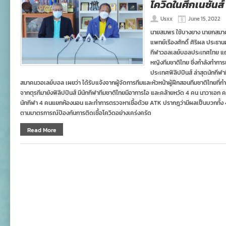
โควิดในศึกเนชั่นส์
Usxx
June 15, 2022
นายสมพร ใช้บางยาง นายกสมา
แพทย์เรืองศักดิ์ ศิริผล ประธ
กีฬาวอลเลย์บอลประเทศไทย แถ
หญิงทีมชาติไทย ซึ่งกำลังทำการแ
ประเทศฟิลิปปินส์ ล่าสุดนักกี
สมาคมวอเลย์บอล เผยว่า ได้รับแจ้งจากผู้จัดการทีมและหัวหน้าผู้ฝึกสอนทีมชาติไทยที่กำลัง
จากตุรกีมายังฟิลิปปินส์ มีนักกีฬาทีมชาติไทยมีอาการไอ และคล้ายหวัด 4 คน นาวาเอก ค
นักกีฬา 4 คนแยกห้องนอน และทำการตรวจหาเชื้อด้วย ATK ปรากฎว่ามีผลเป็นบวกทั้ง 4 คน
ตามมาตรการณ์ป้องกันการติดเชื้อโควิดอย่างเคร่งครัด
Read More