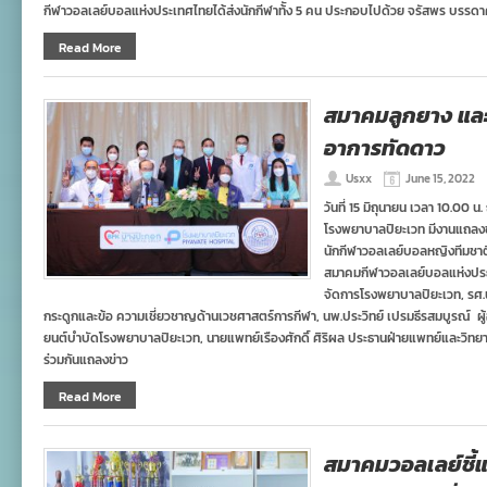
กีฬาวอลเลย์บอลแห่งประเทศไทยได้ส่งนักกีฬาท้ัง 5 คน ประกอบไปด้วย จรัสพร บรรดาศักดิ
Read More
สมาคมลูกยาง และ
อาการทัดดาว
Usxx
June 15, 2022
วันที่ 15 มิถุนายน เวลา 10.00 
โรงพยาบาลปิยะเวท มีงานแถลงข
นักกีฬาวอลเลย์บอลหญิงทีมชาต
สมาคมกีฬาวอลเลย์บอลแห่งประเ
จัดการโรงพยาบาลปิยะเวท, รศ.นพ
กระดูกและข้อ ความเชี่ยวชาญด้านเวชศาสตร์การกีฬา, นพ.ประวิทย์ เปรมธีรสมบูรณ์ ผู้อ
ยนต์บำบัดโรงพยาบาลปิยะเวท, นายแพทย์เรืองศักดิ์ ศิริผล ประธานฝ่ายแพทย์และวิ
ร่วมกันแถลงข่าว
Read More
สมาคมวอลเลย์ชี้