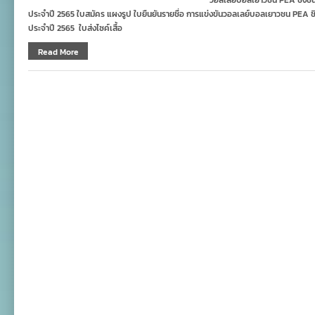
วอลเลย์บอลเยาวชน PEA ชิงชนะเล
ประจำปี 2565 ใบสมัคร แผงรูป ใบยืนยันรายชื่อ การแข่งขันวอลเลย์บอลเยาวชน PEA ชิงชน
ประจำปี 2565 ใบส่งไซค์เสื้อ
Read More