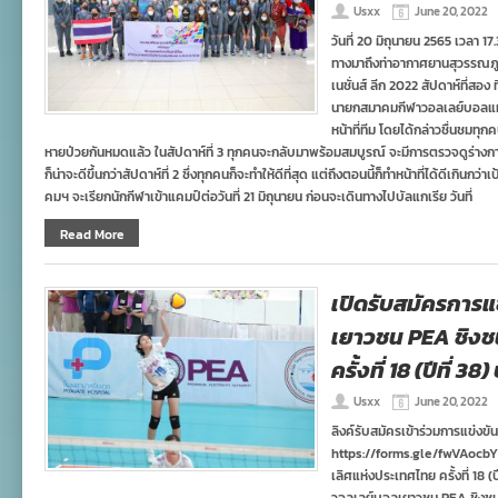
Usxx
June 20, 2022
วันที่ 20 มิถุนายน 2565 เวลา 
ทางมาถึงท่าอากาศยานสุวรรณภูม
เนชั่นส์ ลีก 2022 สัปดาห์ที่สอ
นายกสมาคมกีฬาวอลเลย์บอลแห่ง
หน้าที่ทีม โดยได้กล่าวชื่นชมทุกคน
หายป่วยกันหมดแล้ว ในสัปดาห์ที่ 3 ทุกคนจะกลับมาพร้อมสมบูรณ์ จะมีการตรวจดูร่างกาย
ก็น่าจะดีขึ้นกว่าสัปดาห์ที่ 2 ซึ่งทุกคนก็จะทำให้ดีที่สุด แต่ถึงตอนนี้ก็ทำหน้าที่ได้ดีเกินก
คมฯ จะเรียกนักกีฬาเข้าแคมป์ต่อวันที่ 21 มิถุนายน ก่อนจะเดินทางไปบัลแกเรีย วันที่
Read More
เปิดรับสมัครการ
เยาวชน PEA ชิงช
ครั้งที่ 18 (ปีที่ 3
Usxx
June 20, 2022
ลิงค์รับสมัครเข้าร่วมการแข่ง
https://forms.gle/fwVAocb
เลิศแห่งประเทศไทย ครั้งที่ 18 (