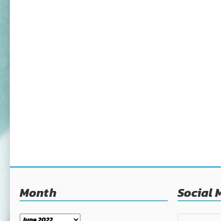
Month
Social 
Month