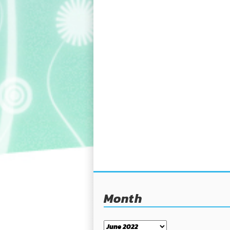
Month
Month