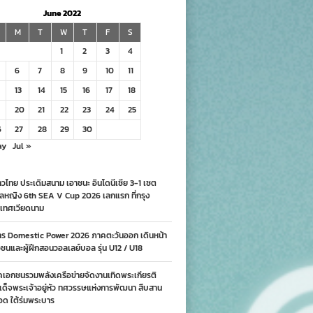
June 2022
M
T
W
T
F
S
1
2
3
4
6
7
8
9
10
11
13
14
15
16
17
18
20
21
22
23
24
25
6
27
28
29
30
ay
Jul »
วไทย ประเดิมสนาม เอาชนะ อินโดนีเซีย 3-1 เซต
ลหญิง 6th SEA V Cup 2026 เลกแรก ที่กรุง
เทศเวียดนาม
าร Domestic Power 2026 ภาคตะวันออก เดินหน้า
นและผู้ฝึกสอนวอลเลย์บอล รุ่น U12 / U18
คเอกชนรวมพลังเครือข่ายจัดงานเทิดพระเกียรติ
ด็จพระเจ้าอยู่หัว ทศวรรษแห่งการพัฒนา สืบสาน
อด ใต้ร่มพระบาร