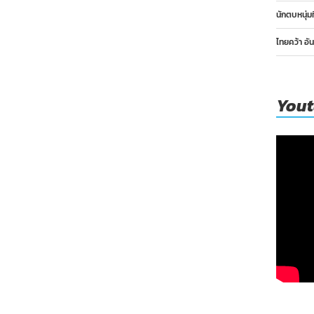
ที่
นักตบหนุ่ม
11
มิ.ย.
ไทยคว้า อั
You