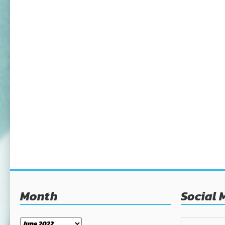
Month
Social 
Month