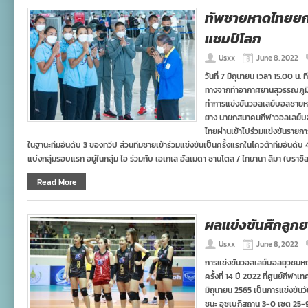
ทัพชายหาดไทยยกพล
แชมป์โลก
Usxx
June 8, 2022
วันที่ 7 มิถุนายน เวลา 15.00 
ทางจากท่าอากาศยานสุวรรณภูมิ เด
ทำการแข่งขันวอลเลย์บอลชายห
ยาง นายกสมาคมกีฬาวอลเลย์บอล
ไทยผ่านเข้าไปร่วมแข่งขันรายการ
ในฐานะทีมอันดับ 3 ของทวีป ส่วนทีมชายเข้าร่วมแข่งขันเป็นครั้งแรกในโควต้าทีมอันดั
แบ่งกลุ่มรอบแรก อยู่ในกลุ่ม ไอ ร่วมกับ เอเกเล อัลเมดา ซานโตส / ไทยานา ลิมา (บราซิล
Read More
ผลแข่งขันศึกลูกยา
Usxx
June 8, 2022
การแข่งขันวอลเลย์บอลยุวชนหญิง
ครั้งที่ 14 ปี 2022 ที่ศูนย์กี
มิถุนายน 2565 เป็นการแข่งขันวัน
ชนะ อุซเบกิสถาน 3-0 เซต 25-9